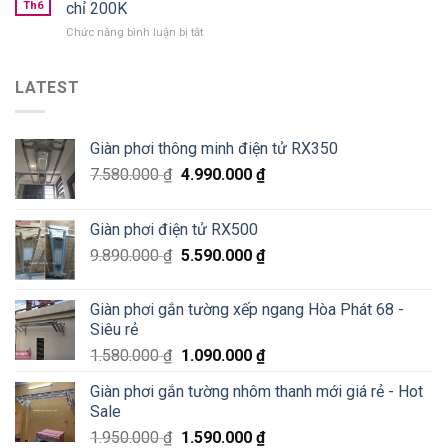
phơi
chung
Th6
chỉ 200K
thông
cư
ở
Chức năng bình luận bị tắt
minh
số
Sửa
Hoà
2
giàn
Phát
Lê
phơi
LATEST
tại
Văn
thông
Pháo
Thiêm
minh
Đài
Hà
Láng,
Giàn phơi thông minh điện tử RX350
Đông
Đống
–
Đa
7.580.000
₫
4.990.000
₫
Siêu
Sale
70%
Giàn phơi điện tử RX500
chỉ
200K
9.890.000
₫
5.590.000
₫
Giàn phơi gắn tường xếp ngang Hòa Phát 68 -
Siêu rẻ
1.580.000
₫
1.090.000
₫
Giàn phơi gắn tường nhôm thanh mới giá rẻ - Hot
Sale
1.950.000
₫
1.590.000
₫