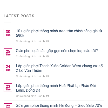
LATEST POSTS
10+ giàn phơi thông minh treo trần chính hãng giá từ
30
Th6
590k
ở
Chức năng bình luận bị tắt
10+
giàn
Giàn phơi quần áo gấp gọn nên chọn loại nào tốt?
25
phơi
Th6
ở
Chức năng bình luận bị tắt
thông
Giàn
minh
phơi
Lắp giàn phơi Thanh Xuân Golden West chung cư số
treo
24
quần
Th6
2 Lê Văn Thiêm
trần
áo
chính
ở
Chức năng bình luận bị tắt
gấp
hãng
Lắp
gọn
giá
giàn
Lắp giàn phơi thông minh Hoà Phát tại Pháo Đài
nên
23
từ
phơi
chọn
Th6
Láng, Đống Đa
590k
Thanh
loại
ở
Chức năng bình luận bị tắt
Xuân
nào
Lắp
Golden
tốt?
giàn
Sửa giàn phơi thông minh Hà Đông – Siêu Sale 70%
West
22