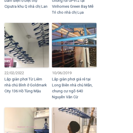
bấm điện ở biệt thự
chống rối GP972 tại
Ciputra khu Q nhà chị Lan
Vinhomes Green Bay Mễ
Trì cho nhà chị Lụa
22/02/2022
10/06/2019
Lắp giàn phơi Từ Liêm
Lắp giàn phơi giá rẻ tại
nhà chú Bình ở Goldmark
Long Biên nhà chú Mẫn,
City 136 Hồ Tùng Mậu
chung cư ngõ 640
Nguyễn Văn Cừ