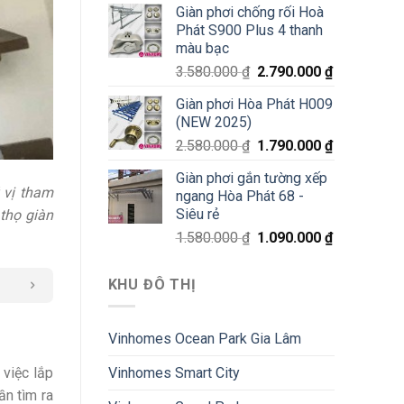
Giàn phơi chống rối Hoà
Phát S900 Plus 4 thanh
màu bạc
3.580.000
₫
2.790.000
₫
Giàn phơi Hòa Phát H009
(NEW 2025)
2.580.000
₫
1.790.000
₫
Giàn phơi gắn tường xếp
ý vị tham
ngang Hòa Phát 68 -
Siêu rẻ
thọ giàn
1.580.000
₫
1.090.000
₫
KHU ĐÔ THỊ
Vinhomes Ocean Park Gia Lâm
Vinhomes Smart City
 việc lắp
ần tìm ra