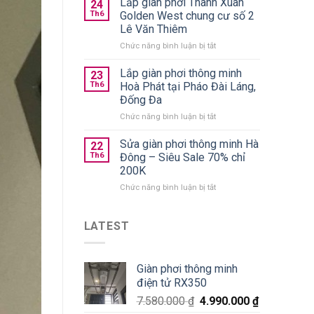
Lắp giàn phơi Thanh Xuân
trần
24
quần
chính
Th6
Golden West chung cư số 2
áo
hãng
Lê Văn Thiêm
gấp
giá
ở
Chức năng bình luận bị tắt
gọn
từ
Lắp
nên
590k
giàn
chọn
Lắp giàn phơi thông minh
23
phơi
loại
Th6
Hoà Phát tại Pháo Đài Láng,
Thanh
nào
Đống Đa
Xuân
tốt?
ở
Chức năng bình luận bị tắt
Golden
Lắp
West
giàn
chung
Sửa giàn phơi thông minh Hà
22
phơi
cư
Th6
Đông – Siêu Sale 70% chỉ
thông
số
200K
minh
2
ở
Chức năng bình luận bị tắt
Hoà
Lê
Sửa
Phát
Văn
giàn
tại
Thiêm
phơi
Pháo
LATEST
thông
Đài
minh
Láng,
Hà
Đống
Giàn phơi thông minh
Đông
Đa
điện tử RX350
–
Siêu
7.580.000
₫
4.990.000
₫
Sale