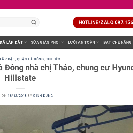
HOTLINE/ZALO 097.156.
 ĐÃ LẮP ĐẶT
SỬA GIÀN PHƠI
LƯỚI AN TOÀN
BẠT CHE NẮNG
 LẮP ĐẶT
,
QUẬN HÀ ĐÔNG
,
TIN TỨC
à Đông nhà chị Thảo, chung cư Hyun
Hillstate
D ON
18/12/2018
BY
ĐINH DUNG