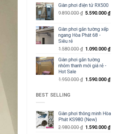
70%
Giàn phơi điện tử RX500
chỉ
200K
9.890.000
₫
5.590.000
₫
Giàn phơi gắn tường xếp
ngang Hòa Phát 68 -
Siêu rẻ
1.580.000
₫
1.090.000
₫
Giàn phơi gắn tường
nhôm thanh mới giá rẻ -
Hot Sale
1.950.000
₫
1.590.000
₫
BEST SELLING
Giàn phơi thông minh Hòa
Phát KS980 (New)
2.980.000
₫
1.590.000
₫