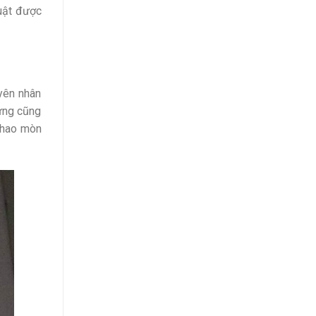
huật được
uyên nhân
hưng cũng
o hao mòn