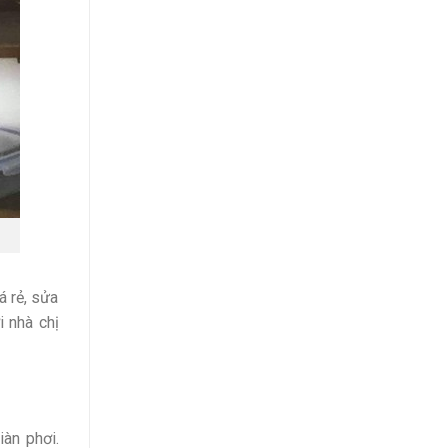
á rẻ, sửa
i nhà chị
àn phơi.