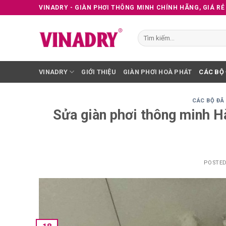
Skip
VINADRY - GIÀN PHƠI THÔNG MINH CHÍNH HÃNG, GIÁ RẺ
to
content
Tìm
kiếm:
VINADRY
GIỚI THIỆU
GIÀN PHƠI HOÀ PHÁT
CÁC BỘ
CÁC BỘ ĐÃ
Sửa giàn phơi thông minh H
POSTE