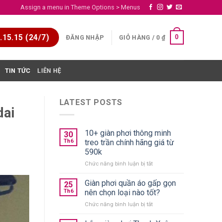
Assign a menu in Theme Options > Menus
15.15 (24/7)
0
ĐĂNG NHẬP
GIỎ HÀNG /
0
₫
TIN TỨC
LIÊN HỆ
LATEST POSTS
dai
10+ giàn phơi thông minh
30
Th6
treo trần chính hãng giá từ
590k
ở
Chức năng bình luận bị tắt
10+
giàn
Giàn phơi quần áo gấp gọn
25
phơi
Th6
nên chọn loại nào tốt?
thông
ở
Chức năng bình luận bị tắt
minh
Giàn
treo
phơi