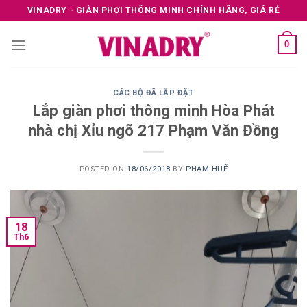
Skip
VINADRY - GIÀN PHƠI THÔNG MINH CHÍNH HÃNG, GIÁ RẺ
to
content
0
CÁC BỘ ĐÃ LẮP ĐẶT
Lắp giàn phơi thông minh Hòa Phát
nhà chị Xỉu ngõ 217 Phạm Văn Đồng
POSTED ON
18/06/2018
BY
PHẠM HUẾ
18
Th6