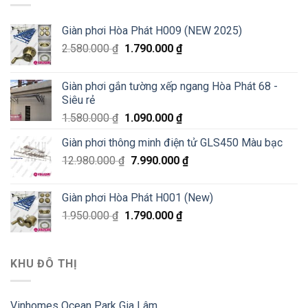
Giàn phơi Hòa Phát H009 (NEW 2025)
2.580.000
₫
1.790.000
₫
Giàn phơi gắn tường xếp ngang Hòa Phát 68 -
Siêu rẻ
1.580.000
₫
1.090.000
₫
Giàn phơi thông minh điện tử GLS450 Màu bạc
12.980.000
₫
7.990.000
₫
Giàn phơi Hòa Phát H001 (New)
1.950.000
₫
1.790.000
₫
KHU ĐÔ THỊ
Vinhomes Ocean Park Gia Lâm