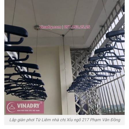
Lắp giàn phơi Từ Liêm nhà chị Xỉu ngõ 217 Phạm Văn Đồng