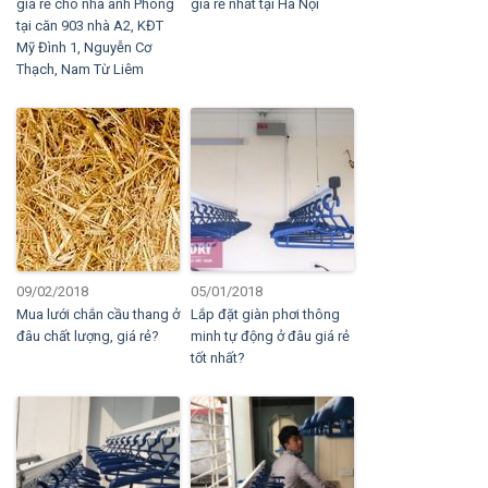
giá rẻ cho nhà anh Phong
giá rẻ nhất tại Hà Nội
tại căn 903 nhà A2, KĐT
Mỹ Đình 1, Nguyễn Cơ
Thạch, Nam Từ Liêm
09/02/2018
05/01/2018
Mua lưới chắn cầu thang ở
Lắp đặt giàn phơi thông
đâu chất lượng, giá rẻ?
minh tự động ở đâu giá rẻ
tốt nhất?