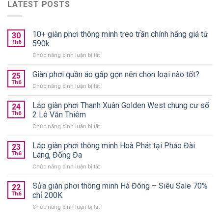
LATEST POSTS
10+ giàn phơi thông minh treo trần chính hãng giá từ
30
Th6
590k
ở
Chức năng bình luận bị tắt
10+
giàn
Giàn phơi quần áo gấp gọn nên chọn loại nào tốt?
25
phơi
Th6
ở
Chức năng bình luận bị tắt
thông
Giàn
minh
phơi
Lắp giàn phơi Thanh Xuân Golden West chung cư số
treo
24
quần
Th6
2 Lê Văn Thiêm
trần
áo
chính
ở
Chức năng bình luận bị tắt
gấp
hãng
Lắp
gọn
giá
giàn
Lắp giàn phơi thông minh Hoà Phát tại Pháo Đài
nên
23
từ
phơi
chọn
Th6
Láng, Đống Đa
590k
Thanh
loại
ở
Chức năng bình luận bị tắt
Xuân
nào
Lắp
Golden
tốt?
giàn
Sửa giàn phơi thông minh Hà Đông – Siêu Sale 70%
West
22
phơi
chung
Th6
chỉ 200K
thông
cư
ở
Chức năng bình luận bị tắt
minh
số
Sửa
Hoà
2