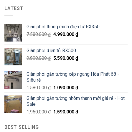
giàn
Phát
Lê
phơi
LATEST
tại
Văn
thông
Pháo
Thiêm
minh
Đài
Hà
Láng,
Giàn phơi thông minh điện tử RX350
Đông
Đống
–
Đa
7.580.000
₫
4.990.000
₫
Siêu
Sale
70%
Giàn phơi điện tử RX500
chỉ
200K
9.890.000
₫
5.590.000
₫
Giàn phơi gắn tường xếp ngang Hòa Phát 68 -
Siêu rẻ
1.580.000
₫
1.090.000
₫
Giàn phơi gắn tường nhôm thanh mới giá rẻ - Hot
Sale
1.950.000
₫
1.590.000
₫
BEST SELLING