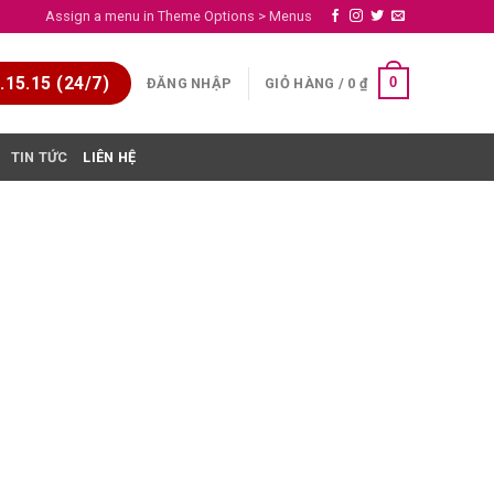
Assign a menu in Theme Options > Menus
15.15 (24/7)
0
ĐĂNG NHẬP
GIỎ HÀNG /
0
₫
TIN TỨC
LIÊN HỆ