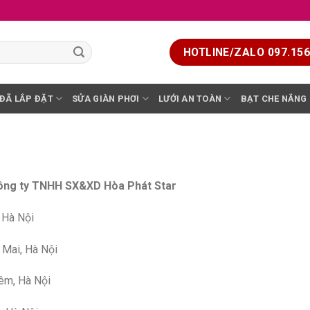
HOTLINE/ZALO 097.156.
 ĐÃ LẮP ĐẶT
SỬA GIÀN PHƠI
LƯỚI AN TOÀN
BẠT CHE NẮNG
Công ty TNHH SX&XD Hòa Phát Star
 Hà Nội
Mai, Hà Nội
êm, Hà Nội