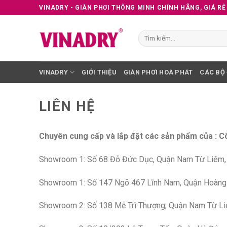
Skip
VINADRY - GIÀN PHƠI THÔNG MINH CHÍNH HÃNG, GIÁ RẺ
to
content
Tìm
kiếm:
VINADRY
GIỚI THIỆU
GIÀN PHƠI HOÀ PHÁT
CÁC BỘ
LIÊN HỆ
Chuyên cung cấp và lắp đặt các sản phẩm của : 
Showroom 1: Số 68 Đỗ Đức Dục, Quận Nam Từ Liêm,
Showroom 1: Số 147 Ngõ 467 Lĩnh Nam, Quận Hoàng 
Showroom 2: Số 138 Mễ Trì Thượng, Quận Nam Từ Li