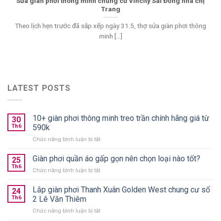
Sửa giàn phơi thông minh chung cư Vincity Sài Đồng nhà chị
Trang
Theo lịch hẹn trước đã sắp xếp ngày 31.5, thợ sửa giàn phơi thông
minh [...]
LATEST POSTS
10+ giàn phơi thông minh treo trần chính hãng giá từ
30
Th6
590k
ở
Chức năng bình luận bị tắt
10+
giàn
Giàn phơi quần áo gấp gọn nên chọn loại nào tốt?
25
phơi
Th6
ở
Chức năng bình luận bị tắt
thông
Giàn
minh
phơi
Lắp giàn phơi Thanh Xuân Golden West chung cư số
treo
24
quần
Th6
2 Lê Văn Thiêm
trần
áo
chính
ở
Chức năng bình luận bị tắt
gấp
hãng
Lắp
gọn