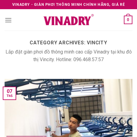
Skip
VINADRY - GIÀN PHƠI THÔNG MINH CHÍNH HÃNG, GIÁ RẺ
to
content
0
CATEGORY ARCHIVES:
VINCITY
Lắp đặt giàn phơi đồ thông minh cao cấp Vinadry tại khu đô
thị Vincity. Hotline: 096.468.57.57
07
Th5