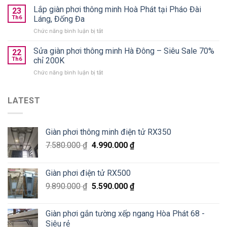
giá
giàn
Lắp giàn phơi thông minh Hoà Phát tại Pháo Đài
nên
23
từ
phơi
chọn
Th6
Láng, Đống Đa
590k
Thanh
loại
ở
Chức năng bình luận bị tắt
Xuân
nào
Lắp
Golden
tốt?
giàn
Sửa giàn phơi thông minh Hà Đông – Siêu Sale 70%
West
22
phơi
chung
Th6
chỉ 200K
thông
cư
ở
Chức năng bình luận bị tắt
minh
số
Sửa
Hoà
2
giàn
Phát
Lê
phơi
LATEST
tại
Văn
thông
Pháo
Thiêm
minh
Đài
Hà
Láng,
Giàn phơi thông minh điện tử RX350
Đông
Đống
–
Đa
7.580.000
₫
4.990.000
₫
Siêu
Sale
70%
Giàn phơi điện tử RX500
chỉ
200K
9.890.000
₫
5.590.000
₫
Giàn phơi gắn tường xếp ngang Hòa Phát 68 -
Siêu rẻ