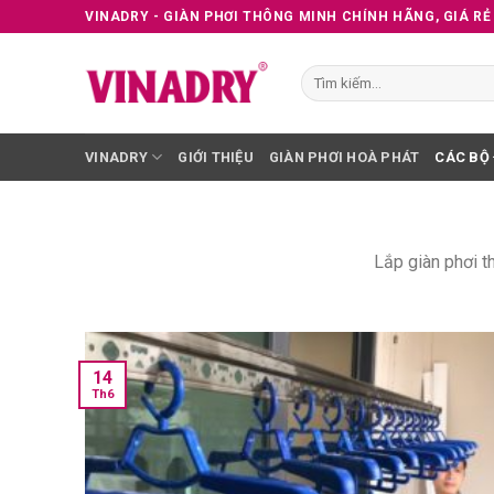
Skip
VINADRY - GIÀN PHƠI THÔNG MINH CHÍNH HÃNG, GIÁ RẺ
to
content
Tìm
kiếm:
VINADRY
GIỚI THIỆU
GIÀN PHƠI HOÀ PHÁT
CÁC BỘ
Lắp giàn phơi t
14
Th6