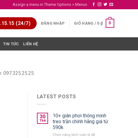
Assign a menu in Theme Options > Menus
15.15 (24/7)
0
ĐĂNG NHẬP
GIỎ HÀNG /
0
₫
TIN TỨC
LIÊN HỆ
e: 097.325.25.25
LATEST POSTS
10+ giàn phơi thông minh
30
Th6
treo trần chính hãng giá từ
590k
ở
Chức năng bình luận bị tắt