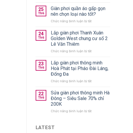
10+
giàn
Giàn phơi quần áo gấp gọn
25
phơi
Th6
nên chọn loại nào tốt?
thông
ở
Chức năng bình luận bị tắt
minh
Giàn
treo
phơi
Lắp giàn phơi Thanh Xuân
trần
24
quần
chính
Th6
Golden West chung cư số 2
áo
hãng
Lê Văn Thiêm
gấp
giá
ở
Chức năng bình luận bị tắt
gọn
từ
Lắp
nên
590k
giàn
chọn
Lắp giàn phơi thông minh
23
phơi
loại
Th6
Hoà Phát tại Pháo Đài Láng,
Thanh
nào
Đống Đa
Xuân
tốt?
ở
Chức năng bình luận bị tắt
Golden
Lắp
West
giàn
chung
Sửa giàn phơi thông minh Hà
22
phơi
cư
Th6
Đông – Siêu Sale 70% chỉ
thông
số
200K
minh
2
ở
Chức năng bình luận bị tắt
Hoà
Lê
Sửa
Phát
Văn
giàn
tại
Thiêm
phơi
Pháo
LATEST
thông
Đài