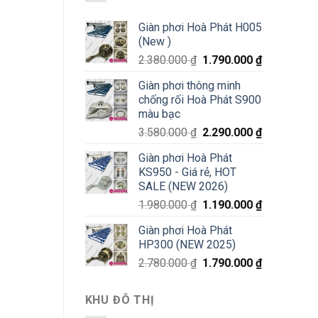
Giàn phơi Hoà Phát H005
(New )
2.380.000
₫
1.790.000
₫
Giàn phơi thông minh
chống rối Hoà Phát S900
màu bạc
3.580.000
₫
2.290.000
₫
Giàn phơi Hoà Phát
KS950 - Giá rẻ, HOT
SALE (NEW 2026)
1.980.000
₫
1.190.000
₫
Giàn phơi Hoà Phát
HP300 (NEW 2025)
2.780.000
₫
1.790.000
₫
KHU ĐÔ THỊ