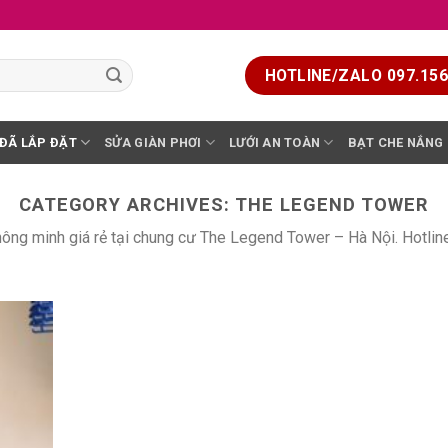
HOTLINE/ZALO 097.156.
 ĐÃ LẮP ĐẶT
SỬA GIÀN PHƠI
LƯỚI AN TOÀN
BẠT CHE NẮNG
CATEGORY ARCHIVES:
THE LEGEND TOWER
hông minh giá rẻ tại chung cư The Legend Tower – Hà Nội. Hotlin