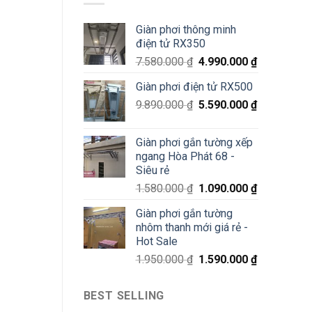
minh
Láng,
Hà
Đống
Giàn phơi thông minh
Đông
Đa
điện tử RX350
–
Siêu
7.580.000
₫
4.990.000
₫
Sale
70%
Giàn phơi điện tử RX500
chỉ
200K
9.890.000
₫
5.590.000
₫
Giàn phơi gắn tường xếp
ngang Hòa Phát 68 -
Siêu rẻ
1.580.000
₫
1.090.000
₫
Giàn phơi gắn tường
nhôm thanh mới giá rẻ -
Hot Sale
1.950.000
₫
1.590.000
₫
BEST SELLING