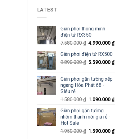
giàn
tại
Thiêm
phơi
Pháo
LATEST
thông
Đài
minh
Láng,
Hà
Đống
Giàn phơi thông minh
Đông
Đa
điện tử RX350
–
Siêu
7.580.000
₫
4.990.000
₫
Sale
70%
Giàn phơi điện tử RX500
chỉ
200K
9.890.000
₫
5.590.000
₫
Giàn phơi gắn tường xếp
ngang Hòa Phát 68 -
Siêu rẻ
1.580.000
₫
1.090.000
₫
Giàn phơi gắn tường
nhôm thanh mới giá rẻ -
Hot Sale
1.950.000
₫
1.590.000
₫