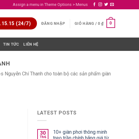
Assign a menu in Theme Options > Menus
15.15 (24/7)
0
ĐĂNG NHẬP
GIỎ HÀNG /
0
₫
TIN TỨC
LIÊN HỆ
ANH
mes Nguyễn Chí Thanh cho toàn bộ các sản phẩm giàn
LATEST POSTS
10+ giàn phơi thông minh
30
Th6
treo trần chính hãng giá từ