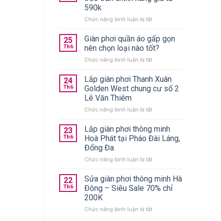
590k
ở
Chức năng bình luận bị tắt
10+
giàn
Giàn phơi quần áo gấp gọn
25
phơi
Th6
nên chọn loại nào tốt?
thông
ở
Chức năng bình luận bị tắt
minh
Giàn
treo
phơi
Lắp giàn phơi Thanh Xuân
trần
24
quần
chính
Th6
Golden West chung cư số 2
áo
hãng
Lê Văn Thiêm
gấp
giá
ở
Chức năng bình luận bị tắt
gọn
từ
Lắp
nên
590k
giàn
chọn
Lắp giàn phơi thông minh
23
phơi
loại
Th6
Hoà Phát tại Pháo Đài Láng,
Thanh
nào
Đống Đa
Xuân
tốt?
ở
Chức năng bình luận bị tắt
Golden
Lắp
West
giàn
chung
Sửa giàn phơi thông minh Hà
22
phơi
cư
Th6
Đông – Siêu Sale 70% chỉ
thông
số
200K
minh
2
ở
Chức năng bình luận bị tắt
Hoà
Lê
Sửa
Phát
Văn