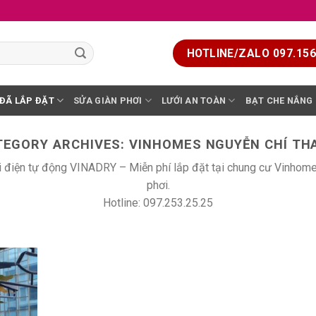
HOTLINE/ZALO 097.156.
 ĐÃ LẮP ĐẶT
SỬA GIÀN PHƠI
LƯỚI AN TOÀN
BẠT CHE NẮNG
TEGORY ARCHIVES:
VINHOMES NGUYỄN CHÍ TH
hơi điện tự động VINADRY – Miễn phí lắp đặt tại chung cư Vinho
phơi.
Hotline: 097.253.25.25