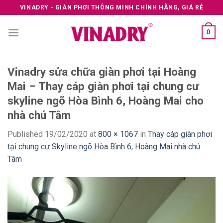
Skip
VINADRY - GIÀN PHƠI THÔNG MINH CHÍNH HÃNG, GIÁ RẺ
to
content
0
Vinadry sửa chữa giàn phơi tại Hoàng
Mai – Thay cáp giàn phơi tại chung cư
skyline ngõ Hòa Bình 6, Hoàng Mai cho
nhà chú Tâm
Published
19/02/2020
at
800 × 1067
in
Thay cáp giàn phơi
tại chung cư Skyline ngõ Hòa Bình 6, Hoàng Mai nhà chú
Tâm