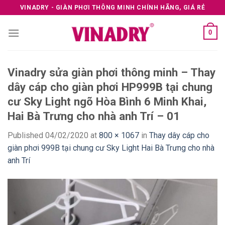
Skip
VINADRY - GIÀN PHƠI THÔNG MINH CHÍNH HÃNG, GIÁ RẺ
to
content
0
Vinadry sửa giàn phơi thông minh – Thay
dây cáp cho giàn phơi HP999B tại chung
cư Sky Light ngõ Hòa Bình 6 Minh Khai,
Hai Bà Trưng cho nhà anh Trí – 01
Published
04/02/2020
at
800 × 1067
in
Thay dây cáp cho
giàn phơi 999B tại chung cư Sky Light Hai Bà Trưng cho nhà
anh Trí