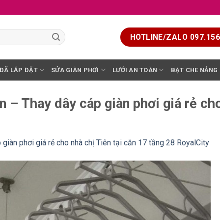
HOTLINE/ZALO 097.156.
 ĐÃ LẮP ĐẶT
SỬA GIÀN PHƠI
LƯỚI AN TOÀN
BẠT CHE NẮNG
 – Thay dây cáp giàn phơi giá rẻ cho
 giàn phơi giá rẻ cho nhà chị Tiên tại căn 17 tầng 28 RoyalCity