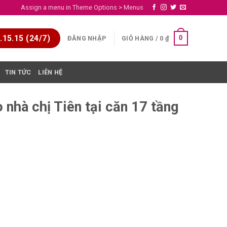
Assign a menu in Theme Options > Menus
15.15 (24/7)
0
ĐĂNG NHẬP
GIỎ HÀNG /
0
₫
TIN TỨC
LIÊN HỆ
 nhà chị Tiên tại căn 17 tầng