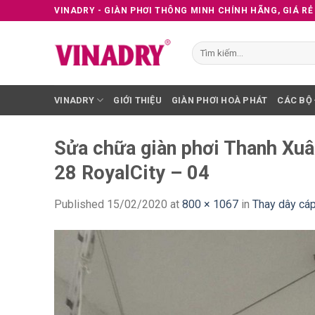
Skip
VINADRY - GIÀN PHƠI THÔNG MINH CHÍNH HÃNG, GIÁ RẺ
to
content
Tìm
kiếm:
VINADRY
GIỚI THIỆU
GIÀN PHƠI HOÀ PHÁT
CÁC BỘ
Sửa chữa giàn phơi Thanh Xuân
28 RoyalCity – 04
Published
15/02/2020
at
800 × 1067
in
Thay dây cáp