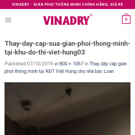
Skip
VINADRY - GIÀN PHƠI THÔNG MINH CHÍNH HÃNG, GIÁ RẺ
to
content
0
Thay-day-cap-sua-gian-phoi-thong-minh-
tại-khu-do-thi-viet-hung03
Published
07/10/2019
at
800 × 1067
in
Thay dây cáp giàn
phơi thông minh tại KĐT Việt Hưng cho nhà bác Loan