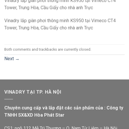
Vinadry lắp giàn phơi thông minh KS950 tại Vimeco CT4
Tower, Trung Hòa, Cầu Giấy cho nhà anh Trực
Vinadry lắp giàn phơi thông minh KS950 tại Vimeco CT4
Tower, Trung Hòa, Cầu Giấy cho nhà anh Trực
Both comments and trackbacks are currently closed.
Next
→
VINADRY TẠI TP. HÀ NỘI
Chuyên cung cấp và lắp đặt các sản phẩm của : Công ty
TNHH SX&XD Hòa Phát Star
CS1: ngõ 112 Mễ Trì Thượng – Q. Nam Từ Liêm – Hà Nội