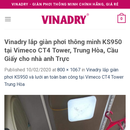
Skip
VINADRY - GIÀN PHƠI THÔNG MINH CHÍNH HÃNG, GIÁ RẺ
to
content
0
Vinadry lắp giàn phơi thông minh KS950
tại Vimeco CT4 Tower, Trung Hòa, Cầu
Giấy cho nhà anh Trực
Published
10/02/2020
at
800 × 1067
in
Vinadry lắp giàn
phơi KS950 và lưới an toàn ban công tại Vimeco CT4 Tower
Trung Hòa