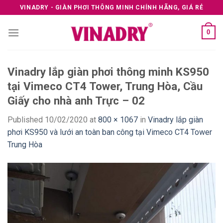
Skip
VINADRY - GIÀN PHƠI THÔNG MINH CHÍNH HÃNG, GIÁ RẺ
to
content
0
Vinadry lắp giàn phơi thông minh KS950
tại Vimeco CT4 Tower, Trung Hòa, Cầu
Giấy cho nhà anh Trực – 02
Published
10/02/2020
at
800 × 1067
in
Vinadry lắp giàn
phơi KS950 và lưới an toàn ban công tại Vimeco CT4 Tower
Trung Hòa