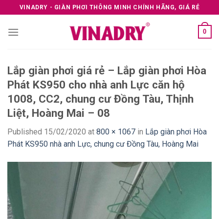
Skip
VINADRY - GIÀN PHƠI THÔNG MINH CHÍNH HÃNG, GIÁ RẺ
to
content
0
Lắp giàn phơi giá rẻ – Lắp giàn phơi Hòa
Phát KS950 cho nhà anh Lực căn hộ
1008, CC2, chung cư Đồng Tàu, Thịnh
Liệt, Hoàng Mai – 08
Published
15/02/2020
at
800 × 1067
in
Lắp giàn phơi Hòa
Phát KS950 nhà anh Lực, chung cư Đồng Tàu, Hoàng Mai