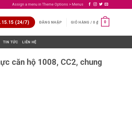
Assign a menu in Theme Options > Menus
15.15 (24/7)
0
ĐĂNG NHẬP
GIỎ HÀNG /
0
₫
TIN TỨC
LIÊN HỆ
 Lực căn hộ 1008, CC2, chung