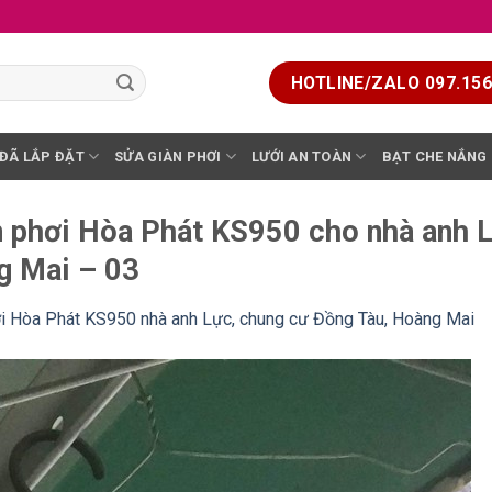
HOTLINE/ZALO 097.156.
 ĐÃ LẮP ĐẶT
SỬA GIÀN PHƠI
LƯỚI AN TOÀN
BẠT CHE NẮNG
iàn phơi Hòa Phát KS950 cho nhà anh
g Mai – 03
ơi Hòa Phát KS950 nhà anh Lực, chung cư Đồng Tàu, Hoàng Mai