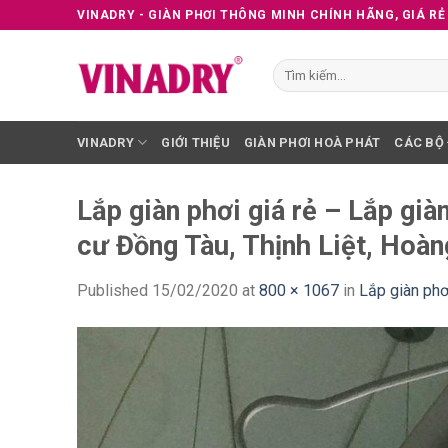
Skip
VINADRY - GIÀN PHƠI THÔNG MINH CHÍNH HÃNG, GIÁ RẺ
to
content
Tìm
kiếm:
VINADRY
GIỚI THIỆU
GIÀN PHƠI HOÀ PHÁT
CÁC BỘ
Lắp giàn phơi giá rẻ – Lắp g
cư Đồng Tàu, Thịnh Liệt, Hoàn
Published
15/02/2020
at
800 × 1067
in
Lắp giàn ph