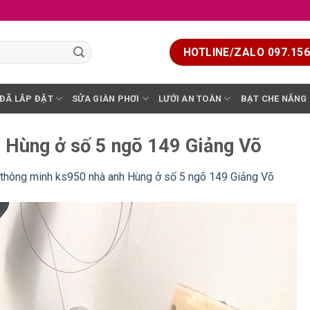
HOTLINE/ZALO 097.156.
 ĐÃ LẮP ĐẶT
SỬA GIÀN PHƠI
LƯỚI AN TOÀN
BẠT CHE NẮNG
h Hùng ở số 5 ngõ 149 Giảng Võ
 thông minh ks950 nhà anh Hùng ở số 5 ngõ 149 Giảng Võ