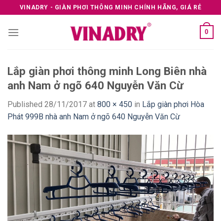
Skip
VINADRY - GIÀN PHƠI THÔNG MINH CHÍNH HÃNG, GIÁ RẺ
to
content
0
Lắp giàn phơi thông minh Long Biên nhà
anh Nam ở ngõ 640 Nguyễn Văn Cừ
Published
28/11/2017
at
800 × 450
in
Lắp giàn phơi Hòa
Phát 999B nhà anh Nam ở ngõ 640 Nguyễn Văn Cừ