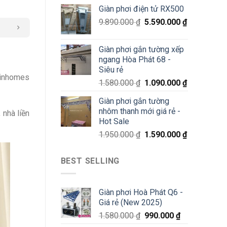
70%
Giàn phơi điện tử RX500
chỉ
200K
9.890.000
₫
5.590.000
₫
Giàn phơi gắn tường xếp
ngang Hòa Phát 68 -
Siêu rẻ
 Vinhomes
1.580.000
₫
1.090.000
₫
Giàn phơi gắn tường
nhôm thanh mới giá rẻ -
 nhà liền
Hot Sale
1.950.000
₫
1.590.000
₫
BEST SELLING
Giàn phơi Hoà Phát Q6 -
Giá rẻ (New 2025)
1.580.000
₫
990.000
₫