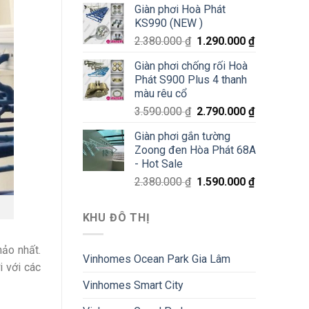
Giàn phơi Hoà Phát
KS990 (NEW )
2.380.000
₫
1.290.000
₫
Giàn phơi chống rối Hoà
Phát S900 Plus 4 thanh
màu rêu cổ
3.590.000
₫
2.790.000
₫
Giàn phơi gắn tường
Zoong đen Hòa Phát 68A
- Hot Sale
2.380.000
₫
1.590.000
₫
KHU ĐÔ THỊ
hảo nhất.
Vinhomes Ocean Park Gia Lâm
i với các
Vinhomes Smart City