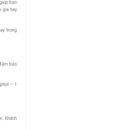
 giúp bạn
 gia hay
ay trong
, đảm bảo
 phút – 1
m. Khách
.