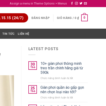
Assign a menu in Theme Options > Menus
15.15 (24/7)
0
ĐĂNG NHẬP
GIỎ HÀNG /
0
₫
TIN TỨC
LIÊN HỆ
LATEST POSTS
ẻ
10+ giàn phơi thông minh
30
Th6
treo trần chính hãng giá từ
590k
ở
Chức năng bình luận bị tắt
10+
giàn
Giàn phơi quần áo gấp gọn
25
phơi
Th6
nên chọn loại nào tốt?
thông
ở
Chức năng bình luận bị tắt
minh
Giàn
treo
phơi