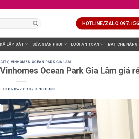
HOTLINE/ZALO 097.156.
 ĐÃ LẮP ĐẶT
SỬA GIÀN PHƠI
LƯỚI AN TOÀN
BẠT CHE NẮNG
NCITY
,
VINHOMES OCEAN PARK GIA LÂM
 Vinhomes Ocean Park Gia Lâm giá r
D ON
07/05/2019
BY
ĐINH DUNG