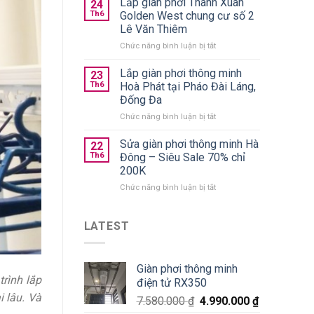
Lắp giàn phơi Thanh Xuân
trần
24
quần
chính
Th6
Golden West chung cư số 2
áo
hãng
Lê Văn Thiêm
gấp
giá
ở
Chức năng bình luận bị tắt
gọn
từ
Lắp
nên
590k
giàn
chọn
Lắp giàn phơi thông minh
23
phơi
loại
Th6
Hoà Phát tại Pháo Đài Láng,
Thanh
nào
Đống Đa
Xuân
tốt?
ở
Chức năng bình luận bị tắt
Golden
Lắp
West
giàn
chung
Sửa giàn phơi thông minh Hà
22
phơi
cư
Th6
Đông – Siêu Sale 70% chỉ
thông
số
200K
minh
2
ở
Chức năng bình luận bị tắt
Hoà
Lê
Sửa
Phát
Văn
giàn
tại
Thiêm
phơi
Pháo
LATEST
thông
Đài
minh
Láng,
Hà
Đống
Giàn phơi thông minh
Đông
Đa
trình lắp
điện tử RX350
–
Siêu
 lâu. Và
7.580.000
₫
4.990.000
₫
Sale