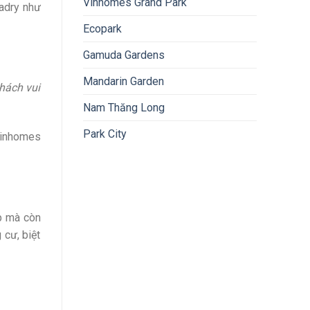
Vinhomes Grand Park
nadry như
Ecopark
Gamuda Gardens
Mandarin Garden
hách vui
Nam Thăng Long
Park City
 Vinhomes
p mà còn
 cư, biệt