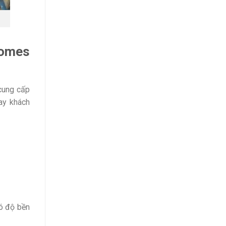
homes
cung cấp
ay khách
có độ bền