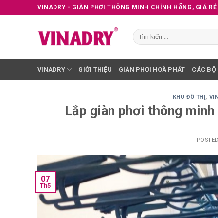
Skip
VINADRY - GIÀN PHƠI THÔNG MINH CHÍNH HÃNG, GIÁ RẺ
to
content
Tìm
kiếm:
VINADRY
GIỚI THIỆU
GIÀN PHƠI HOÀ PHÁT
CÁC BỘ
KHU ĐÔ THỊ
,
VI
Lắp giàn phơi thông minh
POSTE
07
Th5