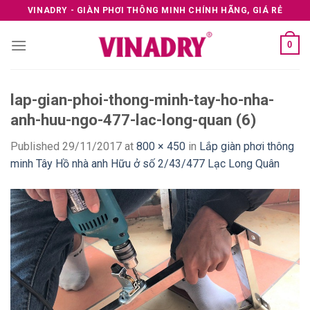
Skip
VINADRY - GIÀN PHƠI THÔNG MINH CHÍNH HÃNG, GIÁ RẺ
to
content
0
lap-gian-phoi-thong-minh-tay-ho-nha-
anh-huu-ngo-477-lac-long-quan (6)
Published
29/11/2017
at
800 × 450
in
Lắp giàn phơi thông
minh Tây Hồ nhà anh Hữu ở số 2/43/477 Lạc Long Quân