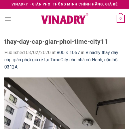
Skip
VINADRY - GIÀN PHƠI THÔNG MINH CHÍNH HÃNG, GIÁ RẺ
to
content
0
thay-day-cap-gian-phoi-time-city11
Published
03/02/2020
at
800 × 1067
in
Vinadry thay dây
cáp giàn phơi giá rẻ tại TimeCity cho nhà cô Hạnh, căn hộ
0312A