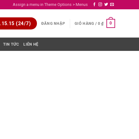
Assign a menu in Theme Options > Menus
15.15 (24/7)
0
ĐĂNG NHẬP
GIỎ HÀNG /
0
₫
TIN TỨC
LIÊN HỆ