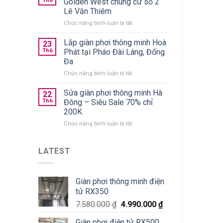
Th6
Golden West chung cư số 2
áo
hãng
Lê Văn Thiêm
gấp
giá
ở
Chức năng bình luận bị tắt
gọn
từ
Lắp
nên
590k
giàn
chọn
Lắp giàn phơi thông minh Hoà
23
phơi
loại
Th6
Phát tại Pháo Đài Láng, Đống
Thanh
nào
Đa
Xuân
tốt?
ở
Chức năng bình luận bị tắt
Golden
Lắp
West
giàn
chung
Sửa giàn phơi thông minh Hà
22
phơi
cư
Th6
Đông – Siêu Sale 70% chỉ
thông
số
200K
minh
2
ở
Chức năng bình luận bị tắt
Hoà
Lê
Sửa
Phát
Văn
giàn
tại
Thiêm
phơi
Pháo
LATEST
thông
Đài
minh
Láng,
Hà
Đống
Giàn phơi thông minh điện
Đông
Đa
tử RX350
–
Siêu
7.580.000
₫
4.990.000
₫
Sale
70%
Giàn phơi điện tử RX500