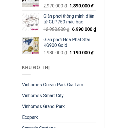
2.970.000
₫
1.890.000
₫
Giàn phơi thông minh điện
tử GLP750 màu bạc
12.980.000
₫
6.990.000
₫
Giàn phơi Hoà Phát Star
KG900 Gold
1.980.000
₫
1.190.000
₫
KHU ĐÔ THỊ
Vinhomes Ocean Park Gia Lâm
Vinhomes Smart City
Vinhomes Grand Park
Ecopark