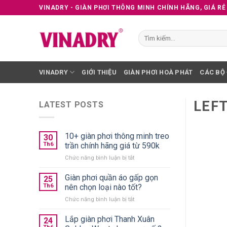
Skip
VINADRY - GIÀN PHƠI THÔNG MINH CHÍNH HÃNG, GIÁ RẺ
to
content
Tìm
kiếm:
VINADRY
GIỚI THIỆU
GIÀN PHƠI HOÀ PHÁT
CÁC BỘ
LEFT
LATEST POSTS
10+ giàn phơi thông minh treo
30
Th6
trần chính hãng giá từ 590k
ở
Chức năng bình luận bị tắt
10+
giàn
Giàn phơi quần áo gấp gọn
25
phơi
Th6
nên chọn loại nào tốt?
thông
ở
Chức năng bình luận bị tắt
minh
Giàn
treo
phơi
Lắp giàn phơi Thanh Xuân
trần
24
quần
chính