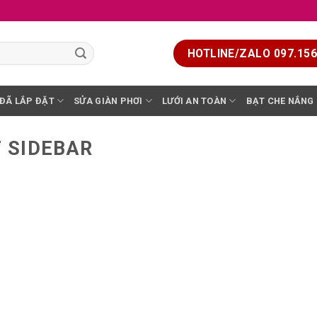
HOTLINE/ZALO 097.156.
 ĐÃ LẮP ĐẶT
SỬA GIÀN PHƠI
LƯỚI AN TOÀN
BẠT CHE NẮNG
 SIDEBAR