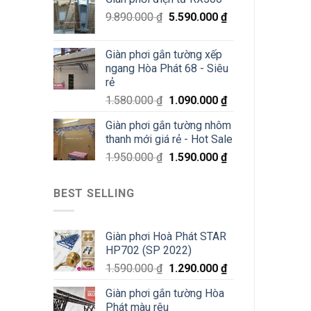
chỉ
200K
9.890.000
₫
5.590.000
₫
Giàn phơi gắn tường xếp
ngang Hòa Phát 68 - Siêu
rẻ
1.580.000
₫
1.090.000
₫
Giàn phơi gắn tường nhôm
thanh mới giá rẻ - Hot Sale
1.950.000
₫
1.590.000
₫
BEST SELLING
Giàn phơi Hoà Phát STAR
HP702 (SP 2022)
1.590.000
₫
1.290.000
₫
Giàn phơi gắn tường Hòa
Phát màu rêu