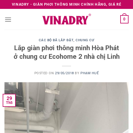
Skip
VINADRY - GIÀN PHƠI THÔNG MINH CHÍNH HÃNG, GIÁ RẺ
to
content
0
CÁC BỘ ĐÃ LẮP ĐẶT
,
CHUNG CƯ
Lắp giàn phơi thông minh Hòa Phát
ở chung cư Ecohome 2 nhà chị Linh
POSTED ON
29/05/2018
BY
PHẠM HUẾ
29
Th5