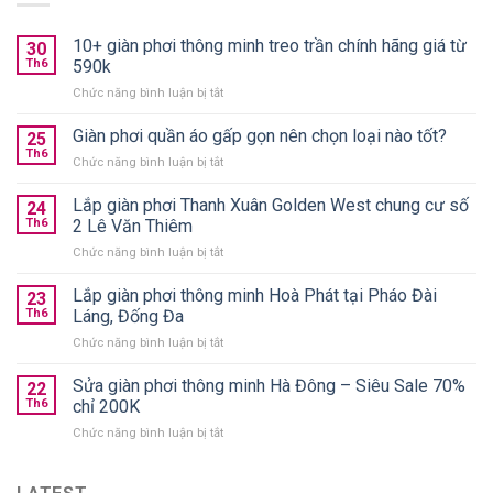
10+ giàn phơi thông minh treo trần chính hãng giá từ
30
Th6
590k
ở
Chức năng bình luận bị tắt
10+
giàn
Giàn phơi quần áo gấp gọn nên chọn loại nào tốt?
25
phơi
Th6
ở
Chức năng bình luận bị tắt
thông
Giàn
minh
phơi
Lắp giàn phơi Thanh Xuân Golden West chung cư số
treo
24
quần
Th6
2 Lê Văn Thiêm
trần
áo
chính
ở
Chức năng bình luận bị tắt
gấp
hãng
Lắp
gọn
giá
giàn
Lắp giàn phơi thông minh Hoà Phát tại Pháo Đài
nên
23
từ
phơi
chọn
Th6
Láng, Đống Đa
590k
Thanh
loại
ở
Chức năng bình luận bị tắt
Xuân
nào
Lắp
Golden
tốt?
giàn
Sửa giàn phơi thông minh Hà Đông – Siêu Sale 70%
West
22
phơi
chung
Th6
chỉ 200K
thông
cư
ở
Chức năng bình luận bị tắt
minh
số
Sửa
Hoà
2
giàn
Phát
Lê
phơi
tại