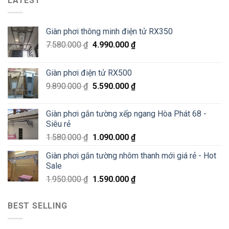
LATEST
Văn
thông
Pháo
Thiêm
minh
Đài
Hà
Láng,
Giàn phơi thông minh điện tử RX350
Đông
Đống
–
Đa
7.580.000
₫
4.990.000
₫
Siêu
Sale
70%
Giàn phơi điện tử RX500
chỉ
200K
9.890.000
₫
5.590.000
₫
Giàn phơi gắn tường xếp ngang Hòa Phát 68 -
Siêu rẻ
1.580.000
₫
1.090.000
₫
Giàn phơi gắn tường nhôm thanh mới giá rẻ - Hot
Sale
1.950.000
₫
1.590.000
₫
BEST SELLING