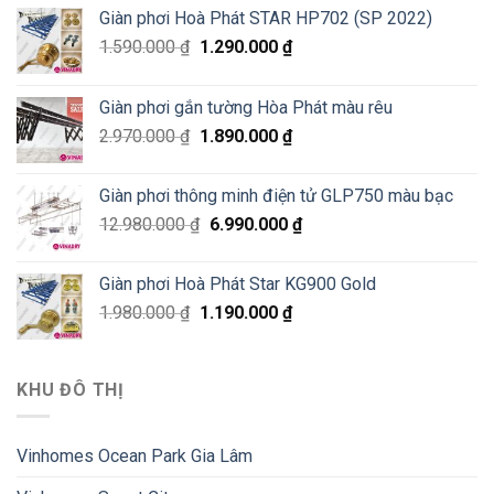
Giàn phơi Hoà Phát STAR HP702 (SP 2022)
1.590.000
₫
1.290.000
₫
Giàn phơi gắn tường Hòa Phát màu rêu
2.970.000
₫
1.890.000
₫
Giàn phơi thông minh điện tử GLP750 màu bạc
12.980.000
₫
6.990.000
₫
Giàn phơi Hoà Phát Star KG900 Gold
1.980.000
₫
1.190.000
₫
KHU ĐÔ THỊ
Vinhomes Ocean Park Gia Lâm