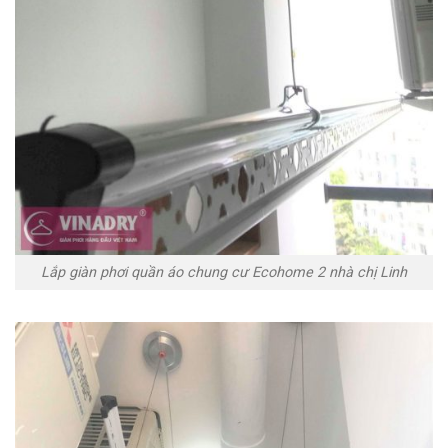
Lắp giàn phơi quần áo chung cư Ecohome 2 nhà chị Linh