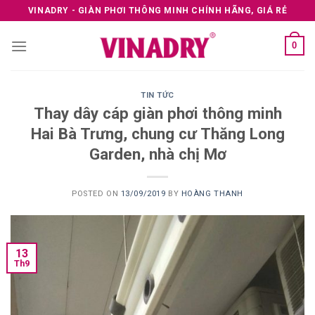
Skip
VINADRY - GIÀN PHƠI THÔNG MINH CHÍNH HÃNG, GIÁ RẺ
to
content
0
TIN TỨC
Thay dây cáp giàn phơi thông minh
Hai Bà Trưng, chung cư Thăng Long
Garden, nhà chị Mơ
POSTED ON
13/09/2019
BY
HOÀNG THANH
13
Th9