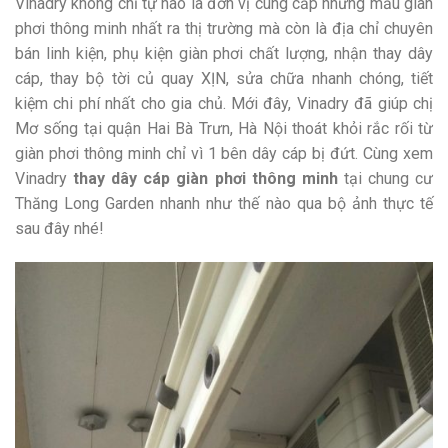
Vinadry không chỉ tự hào là đơn vị cung cấp những mẫu giàn
phơi thông minh nhất ra thị trường mà còn là địa chỉ chuyên
bán linh kiện, phụ kiện giàn phơi chất lượng, nhận thay dây
cáp, thay bộ tời củ quay XỊN, sửa chữa nhanh chóng, tiết
kiệm chi phí nhất cho gia chủ. Mới đây, Vinadry đã giúp chị
Mơ sống tại quận Hai Bà Trưn, Hà Nội thoát khỏi rắc rối từ
giàn phơi thông minh chỉ vì 1 bên dây cáp bị đứt. Cùng xem
Vinadry
thay dây cáp giàn phơi thông minh
tại chung cư
Thăng Long Garden nhanh như thế nào qua bộ ảnh thực tế
sau đây nhé!