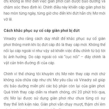
chị không ai nhớ đến việc giàn phơi cần được bảo dưỡng và
chăm sóc theo định kì. Chính điều này khiến cáp giàn phơi bị
hao mòn từng ngày, từng giờ cho đến khi đứt hẳn chị Mơ mới
vỡ lẽ.
Cách khắc phục sự cố cáp giàn phơi bị đứt
Vinadry cho rằng cách duy nhất để khắc phục sự cố giàn
phơi thông minh khi bị đứt cáp đó là thay cáp mới. Không thể
nối lại cáp ngoài vì như vậy sẽ khiến việc điều chỉnh từ bộ tời
bị ảnh hưởng. Do cáp ngoài có vài “cục nối” – đây chính là
vật cản trên đường đi của cáp.
Chính vì thế chúng tôi khuyên chị Mơ nên thay cáp mới chứ
không sửa chữa cáp như chị Mơ yêu cầu và Vinadry sẽ giúp
chị bảo dưỡng miễn phí các bộ phận còn lại của giàn phơi.
Quá trình thay cáp diễn ra nhanh chóng, chỉ 20 phút trôi qua,
chị Mơ lại được sử dụng giàn phơi như chưa từng có sự
thay thế linh kiện nào. Giàn phơi vẫn chạy mượt, thậm chí êm