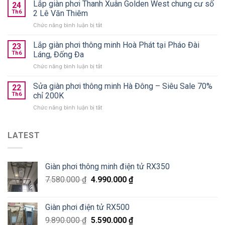
phơi
Lắp giàn phơi Thanh Xuân Golden West chung cư số
treo
24
quần
Th6
2 Lê Văn Thiêm
trần
áo
chính
ở
Chức năng bình luận bị tắt
gấp
hãng
Lắp
gọn
giá
giàn
Lắp giàn phơi thông minh Hoà Phát tại Pháo Đài
nên
23
từ
phơi
chọn
Th6
Láng, Đống Đa
590k
Thanh
loại
ở
Chức năng bình luận bị tắt
Xuân
nào
Lắp
Golden
tốt?
giàn
Sửa giàn phơi thông minh Hà Đông – Siêu Sale 70%
West
22
phơi
chung
Th6
chỉ 200K
thông
cư
ở
Chức năng bình luận bị tắt
minh
số
Sửa
Hoà
2
giàn
Phát
Lê
phơi
LATEST
tại
Văn
thông
Pháo
Thiêm
minh
Đài
Hà
Láng,
Giàn phơi thông minh điện tử RX350
Đông
Đống
–
Đa
7.580.000
₫
4.990.000
₫
Siêu
Sale
70%
Giàn phơi điện tử RX500
chỉ
200K
9.890.000
₫
5.590.000
₫