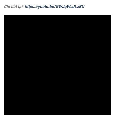
Chi tiết tại:
https://youtu.be/GWJqWcJLzBU