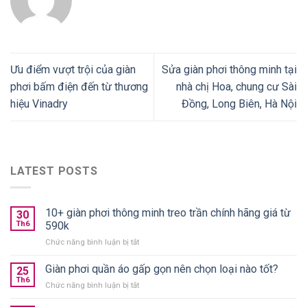
Ưu điểm vượt trội của giàn
Sửa giàn phơi thông minh tại
phơi bấm điện đến từ thương
nhà chị Hoa, chung cư Sài
hiệu Vinadry
Đồng, Long Biên, Hà Nội
LATEST POSTS
10+ giàn phơi thông minh treo trần chính hãng giá từ
30
Th6
590k
ở
Chức năng bình luận bị tắt
10+
giàn
Giàn phơi quần áo gấp gọn nên chọn loại nào tốt?
25
phơi
Th6
ở
Chức năng bình luận bị tắt
thông
Giàn
minh