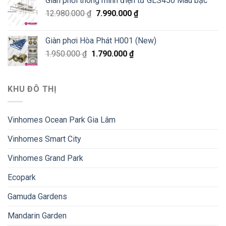
Giàn phơi thông minh điện tử GLS450 Màu bạc
12.980.000
₫
7.990.000
₫
Giàn phơi Hòa Phát H001 (New)
1.950.000
₫
1.790.000
₫
KHU ĐÔ THỊ
Vinhomes Ocean Park Gia Lâm
Vinhomes Smart City
Vinhomes Grand Park
Ecopark
Gamuda Gardens
Mandarin Garden