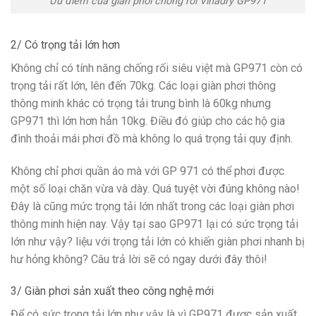
Ưu điểm của giàn phơi chống rối Vinadry GP971
2/ Có trọng tải lớn hơn
Không chỉ có tính năng chống rối siêu việt mà GP971 còn có
trọng tải rất lớn, lên đến 70kg. Các loại giàn phơi thông
thông minh khác có trọng tải trung bình là 60kg nhưng
GP971 thì lớn hơn hẳn 10kg. Điều đó giúp cho các hộ gia
đình thoải mái phơi đồ mà không lo quá trọng tải quy định.
Không chỉ phơi quần áo mà với GP 971 có thể phơi được
một số loại chăn vừa và dày. Quá tuyệt vời đúng không nào!
Đây là cũng mức trọng tải lớn nhất trong các loại giàn phơi
thông minh hiện nay. Vậy tại sao GP971 lại có sức trọng tải
lớn như vậy? liệu với trọng tải lớn có khiến giàn phơi nhanh bị
hư hỏng không? Câu trả lời sẽ có ngay dưới đây thôi!
3/ Giàn phơi sản xuất theo công nghệ mới
Để có sức trọng tải lớn như vậy là vì GP971 được sản xuất