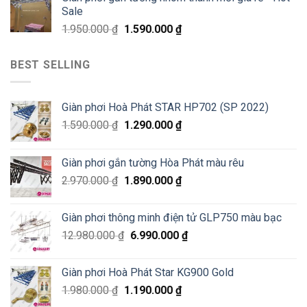
Sale
1.950.000
₫
1.590.000
₫
BEST SELLING
Giàn phơi Hoà Phát STAR HP702 (SP 2022)
1.590.000
₫
1.290.000
₫
Giàn phơi gắn tường Hòa Phát màu rêu
2.970.000
₫
1.890.000
₫
Giàn phơi thông minh điện tử GLP750 màu bạc
12.980.000
₫
6.990.000
₫
Giàn phơi Hoà Phát Star KG900 Gold
1.980.000
₫
1.190.000
₫