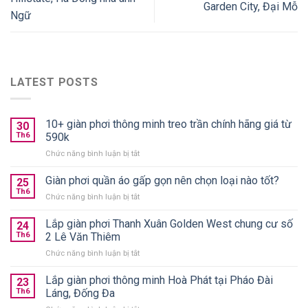
Garden City, Đại Mỗ
Ngữ
LATEST POSTS
10+ giàn phơi thông minh treo trần chính hãng giá từ
30
Th6
590k
ở
Chức năng bình luận bị tắt
10+
giàn
Giàn phơi quần áo gấp gọn nên chọn loại nào tốt?
25
phơi
Th6
ở
Chức năng bình luận bị tắt
thông
Giàn
minh
phơi
Lắp giàn phơi Thanh Xuân Golden West chung cư số
treo
24
quần
Th6
2 Lê Văn Thiêm
trần
áo
chính
ở
Chức năng bình luận bị tắt
gấp
hãng
Lắp
gọn
giá
giàn
Lắp giàn phơi thông minh Hoà Phát tại Pháo Đài
nên
23
từ
phơi
chọn
Th6
Láng, Đống Đa
590k
Thanh
loại