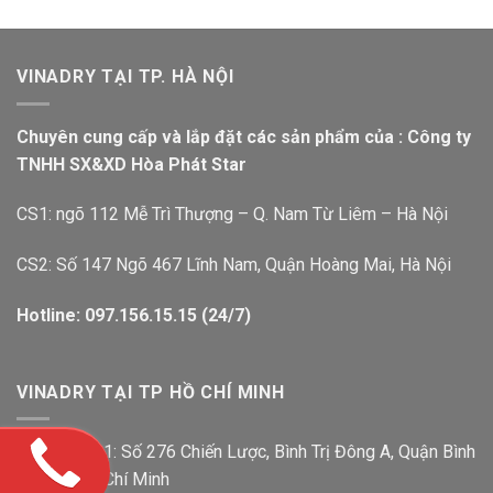
VINADRY TẠI TP. HÀ NỘI
Chuyên cung cấp và lắp đặt các sản phẩm của : Công ty
TNHH SX&XD Hòa Phát Star
CS1: ngõ 112 Mễ Trì Thượng – Q. Nam Từ Liêm – Hà Nội
CS2: Số 147 Ngõ 467 Lĩnh Nam, Quận Hoàng Mai, Hà Nội
Hotline: 097.156.15.15 (24/7)
VINADRY TẠI TP HỒ CHÍ MINH
Showroom 1: Số 276 Chiến Lược, Bình Trị Đông A, Quận Bình
Tân, TP. Hồ Chí Minh