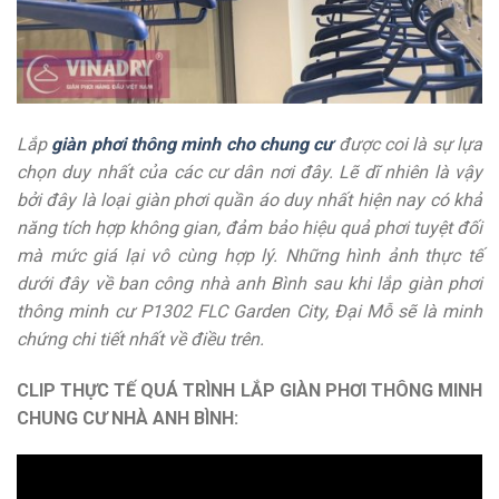
Lắp
giàn phơi thông minh cho chung cư
được coi là sự lựa
chọn duy nhất của các cư dân nơi đây. Lẽ dĩ nhiên là vậy
bởi đây là loại giàn phơi quần áo duy nhất hiện nay có khả
năng tích hợp không gian, đảm bảo hiệu quả phơi tuyệt đối
mà mức giá lại vô cùng hợp lý. Những hình ảnh thực tế
dưới đây về ban công nhà anh Bình sau khi lắp giàn phơi
thông minh cư P1302 FLC Garden City, Đại Mỗ sẽ là minh
chứng chi tiết nhất về điều trên.
CLIP THỰC TẾ QUÁ TRÌNH LẮP GIÀN PHƠI THÔNG MINH
CHUNG CƯ NHÀ ANH BÌNH: