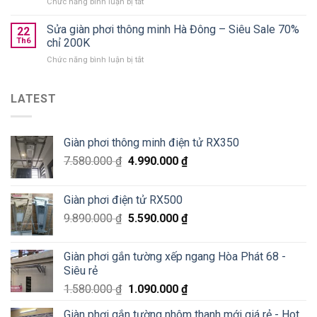
ở
Chức năng bình luận bị tắt
Xuân
nào
Lắp
Golden
tốt?
giàn
Sửa giàn phơi thông minh Hà Đông – Siêu Sale 70%
West
22
phơi
chung
Th6
chỉ 200K
thông
cư
ở
Chức năng bình luận bị tắt
minh
số
Sửa
Hoà
2
giàn
Phát
Lê
phơi
LATEST
tại
Văn
thông
Pháo
Thiêm
minh
Đài
Hà
Láng,
Giàn phơi thông minh điện tử RX350
Đông
Đống
–
Đa
7.580.000
₫
4.990.000
₫
Siêu
Sale
70%
Giàn phơi điện tử RX500
chỉ
200K
9.890.000
₫
5.590.000
₫
Giàn phơi gắn tường xếp ngang Hòa Phát 68 -
Siêu rẻ
1.580.000
₫
1.090.000
₫
Giàn phơi gắn tường nhôm thanh mới giá rẻ - Hot