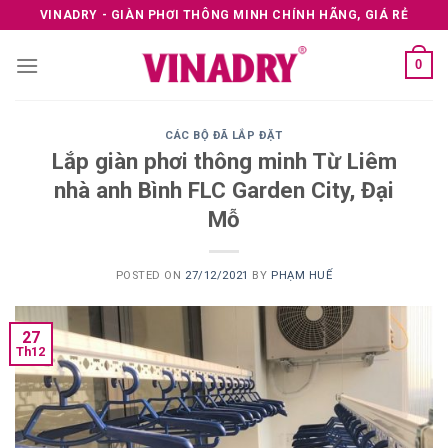
Skip
VINADRY - GIÀN PHƠI THÔNG MINH CHÍNH HÃNG, GIÁ RẺ
to
content
0
CÁC BỘ ĐÃ LẮP ĐẶT
Lắp giàn phơi thông minh Từ Liêm
nhà anh Bình FLC Garden City, Đại
Mỗ
POSTED ON
27/12/2021
BY
PHẠM HUẾ
27
Th12