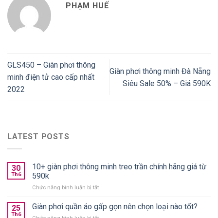
PHẠM HUẾ
GLS450 – Giàn phơi thông
Giàn phơi thông minh Đà Nẵng
minh điện tử cao cấp nhất
Siêu Sale 50% – Giá 590K
2022
LATEST POSTS
10+ giàn phơi thông minh treo trần chính hãng giá từ
30
Th6
590k
ở
Chức năng bình luận bị tắt
10+
giàn
Giàn phơi quần áo gấp gọn nên chọn loại nào tốt?
25
phơi
Th6
ở