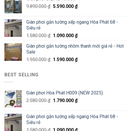
chỉ
200K
9.890.000
₫
5.590.000
₫
Giàn phơi gắn tường xếp ngang Hòa Phát 68 -
Siêu rẻ
1.580.000
₫
1.090.000
₫
Giàn phơi gắn tường nhôm thanh mới giá rẻ - Hot
Sale
1.950.000
₫
1.590.000
₫
BEST SELLING
Giàn phơi Hòa Phát H009 (NEW 2025)
2.580.000
₫
1.790.000
₫
Giàn phơi gắn tường xếp ngang Hòa Phát 68 -
Siêu rẻ
1.580.000
₫
1.090.000
₫