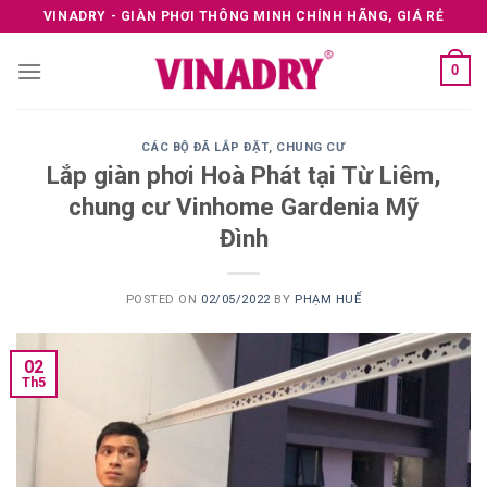
Skip
VINADRY - GIÀN PHƠI THÔNG MINH CHÍNH HÃNG, GIÁ RẺ
to
content
0
CÁC BỘ ĐÃ LẮP ĐẶT
,
CHUNG CƯ
Lắp giàn phơi Hoà Phát tại Từ Liêm,
chung cư Vinhome Gardenia Mỹ
Đình
POSTED ON
02/05/2022
BY
PHẠM HUẾ
02
Th5