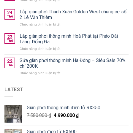
Chức năng bình luận bị tắt
thông
Giàn
minh
phơi
Lắp giàn phơi Thanh Xuân Golden West chung cư số
treo
24
quần
Th6
2 Lê Văn Thiêm
trần
áo
chính
ở
Chức năng bình luận bị tắt
gấp
hãng
Lắp
gọn
giá
giàn
Lắp giàn phơi thông minh Hoà Phát tại Pháo Đài
nên
23
từ
phơi
chọn
Th6
Láng, Đống Đa
590k
Thanh
loại
ở
Chức năng bình luận bị tắt
Xuân
nào
Lắp
Golden
tốt?
giàn
Sửa giàn phơi thông minh Hà Đông – Siêu Sale 70%
West
22
phơi
chung
Th6
chỉ 200K
thông
cư
ở
Chức năng bình luận bị tắt
minh
số
Sửa
Hoà
2
giàn
Phát
Lê
phơi
LATEST
tại
Văn
thông
Pháo
Thiêm
minh
Đài
Hà
Láng,
Giàn phơi thông minh điện tử RX350
Đông
Đống
–
Đa
7.580.000
₫
4.990.000
₫
Siêu
Sale
70%
Giàn phơi điện tử RX500