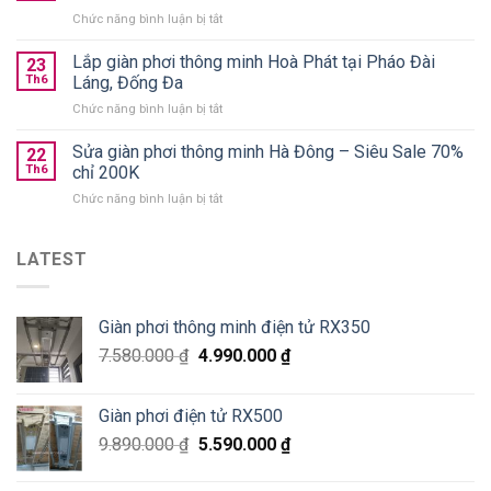
áo
chính
ở
Chức năng bình luận bị tắt
gấp
hãng
Lắp
gọn
giá
giàn
Lắp giàn phơi thông minh Hoà Phát tại Pháo Đài
nên
23
từ
phơi
chọn
Th6
Láng, Đống Đa
590k
Thanh
loại
ở
Chức năng bình luận bị tắt
Xuân
nào
Lắp
Golden
tốt?
giàn
Sửa giàn phơi thông minh Hà Đông – Siêu Sale 70%
West
22
phơi
chung
Th6
chỉ 200K
thông
cư
ở
Chức năng bình luận bị tắt
minh
số
Sửa
Hoà
2
giàn
Phát
Lê
phơi
LATEST
tại
Văn
thông
Pháo
Thiêm
minh
Đài
Hà
Láng,
Giàn phơi thông minh điện tử RX350
Đông
Đống
–
Đa
7.580.000
₫
4.990.000
₫
Siêu
Sale
70%
Giàn phơi điện tử RX500
chỉ
200K
9.890.000
₫
5.590.000
₫