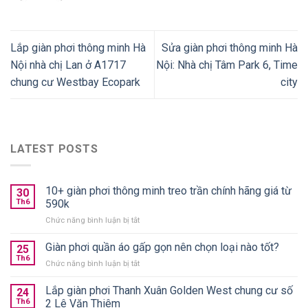
Lắp giàn phơi thông minh Hà
Sửa giàn phơi thông minh Hà
Nội nhà chị Lan ở A1717
Nội: Nhà chị Tâm Park 6, Time
chung cư Westbay Ecopark
city
LATEST POSTS
10+ giàn phơi thông minh treo trần chính hãng giá từ
30
Th6
590k
ở
Chức năng bình luận bị tắt
10+
giàn
Giàn phơi quần áo gấp gọn nên chọn loại nào tốt?
25
phơi
Th6
ở
Chức năng bình luận bị tắt
thông
Giàn
minh
phơi
Lắp giàn phơi Thanh Xuân Golden West chung cư số
treo
24
quần
Th6
2 Lê Văn Thiêm
trần