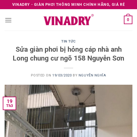
Skip
VINADRY - GIÀN PHƠI THÔNG MINH CHÍNH HÃNG, GIÁ RẺ
to
content
0
TIN TỨC
Sửa giàn phơi bị hỏng cáp nhà anh
Long chung cư ngõ 158 Nguyễn Sơn
POSTED ON
19/03/2020
BY
NGUYỄN NGHĨA
19
Th3