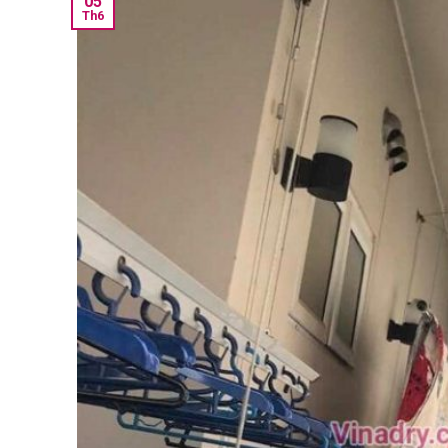
05
Th6