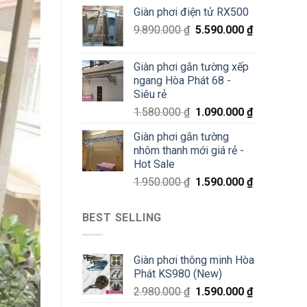
70%
Giàn phơi điện tử RX500
chỉ
200K
9.890.000
₫
5.590.000
₫
Giàn phơi gắn tường xếp
ngang Hòa Phát 68 -
Siêu rẻ
1.580.000
₫
1.090.000
₫
Giàn phơi gắn tường
nhôm thanh mới giá rẻ -
Hot Sale
1.950.000
₫
1.590.000
₫
BEST SELLING
Giàn phơi thông minh Hòa
Phát KS980 (New)
2.980.000
₫
1.590.000
₫