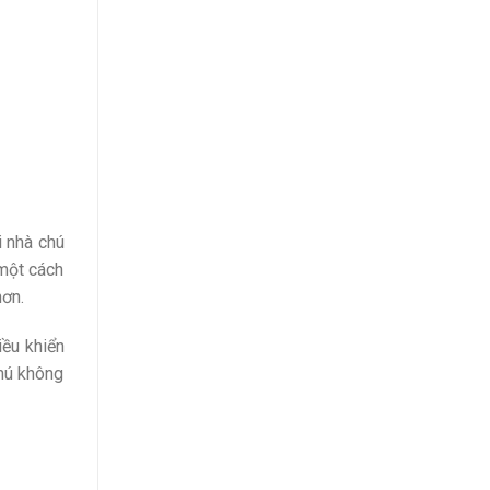
i nhà chú
 một cách
hơn.
iều khiển
chú không