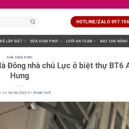
HOTLINE/ZALO 097.156.
 ĐÃ LẮP ĐẶT
SỬA GIÀN PHƠI
LƯỚI AN TOÀN
BẠT CHE NẮNG
SỬA GIÀN PHƠI
Hà Đông nhà chú Lực ở biệt thự BT6 
Hưng
D ON
05/06/2022
BY
PHẠM HUẾ