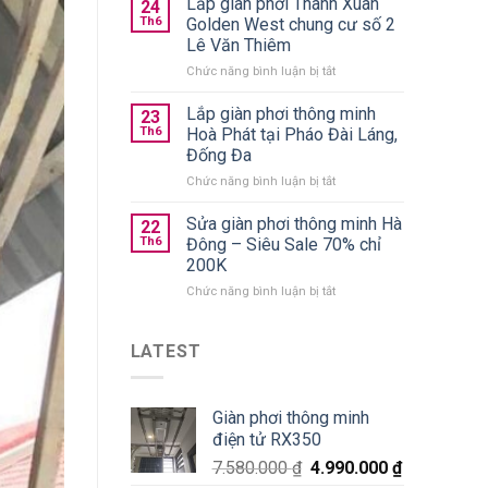
Lắp giàn phơi Thanh Xuân
trần
24
quần
chính
Th6
Golden West chung cư số 2
áo
hãng
Lê Văn Thiêm
gấp
giá
ở
Chức năng bình luận bị tắt
gọn
từ
Lắp
nên
590k
giàn
chọn
Lắp giàn phơi thông minh
23
phơi
loại
Th6
Hoà Phát tại Pháo Đài Láng,
Thanh
nào
Đống Đa
Xuân
tốt?
ở
Chức năng bình luận bị tắt
Golden
Lắp
West
giàn
chung
Sửa giàn phơi thông minh Hà
22
phơi
cư
Th6
Đông – Siêu Sale 70% chỉ
thông
số
200K
minh
2
ở
Chức năng bình luận bị tắt
Hoà
Lê
Sửa
Phát
Văn
giàn
tại
Thiêm
phơi
Pháo
LATEST
thông
Đài
minh
Láng,
Hà
Đống
Giàn phơi thông minh
Đông
Đa
điện tử RX350
–
Siêu
7.580.000
₫
4.990.000
₫
Sale