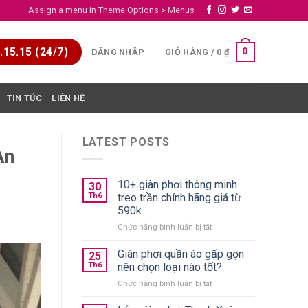
Assign a menu in Theme Options > Menus
15.15 (24/7)
0
ĐĂNG NHẬP
GIỎ HÀNG /
0
₫
TIN TỨC
LIÊN HỆ
LATEST POSTS
An
10+ giàn phơi thông minh
30
Th6
treo trần chính hãng giá từ
590k
ở
Chức năng bình luận bị tắt
10+
giàn
Giàn phơi quần áo gấp gọn
25
phơi
Th6
nên chọn loại nào tốt?
thông
ở
Chức năng bình luận bị tắt
minh
Giàn
treo
phơi