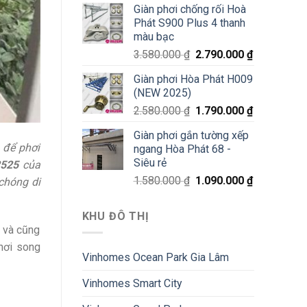
Giàn phơi chống rối Hoà
Phát S900 Plus 4 thanh
màu bạc
3.580.000
₫
2.790.000
₫
Giàn phơi Hòa Phát H009
(NEW 2025)
2.580.000
₫
1.790.000
₫
Giàn phơi gắn tường xếp
 để phơi
ngang Hòa Phát 68 -
Siêu rẻ
2525
của
1.580.000
₫
1.090.000
₫
chóng di
KHU ĐÔ THỊ
g và cũng
phơi song
Vinhomes Ocean Park Gia Lâm
Vinhomes Smart City