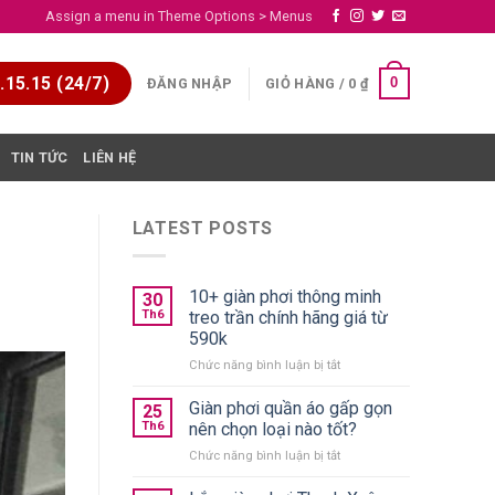
Assign a menu in Theme Options > Menus
15.15 (24/7)
0
ĐĂNG NHẬP
GIỎ HÀNG /
0
₫
TIN TỨC
LIÊN HỆ
LATEST POSTS
10+ giàn phơi thông minh
30
Th6
treo trần chính hãng giá từ
590k
ở
Chức năng bình luận bị tắt
10+
giàn
Giàn phơi quần áo gấp gọn
25
phơi
Th6
nên chọn loại nào tốt?
thông
ở
Chức năng bình luận bị tắt
minh
Giàn
treo
phơi