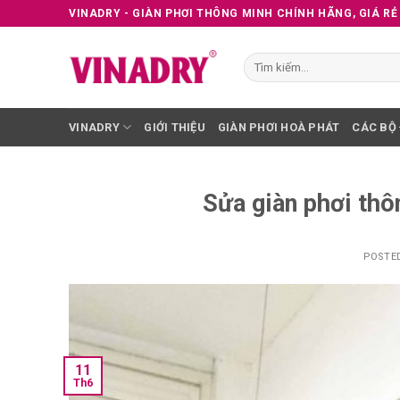
Skip
VINADRY - GIÀN PHƠI THÔNG MINH CHÍNH HÃNG, GIÁ RẺ
to
content
Tìm
kiếm:
VINADRY
GIỚI THIỆU
GIÀN PHƠI HOÀ PHÁT
CÁC BỘ
Sửa giàn phơi thô
POSTE
11
Th6