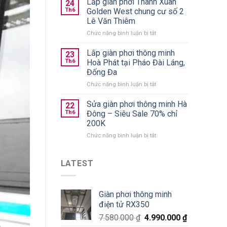
Lắp giàn phơi Thanh Xuân
trần
24
quần
chính
Th6
Golden West chung cư số 2
áo
hãng
Lê Văn Thiêm
gấp
giá
ở
Chức năng bình luận bị tắt
gọn
từ
Lắp
nên
590k
giàn
chọn
Lắp giàn phơi thông minh
23
phơi
loại
Th6
Hoà Phát tại Pháo Đài Láng,
Thanh
nào
Đống Đa
Xuân
tốt?
ở
Chức năng bình luận bị tắt
Golden
Lắp
West
giàn
chung
Sửa giàn phơi thông minh Hà
22
phơi
cư
Th6
Đông – Siêu Sale 70% chỉ
thông
số
200K
minh
2
ở
Chức năng bình luận bị tắt
Hoà
Lê
Sửa
Phát
Văn
giàn
tại
Thiêm
phơi
Pháo
LATEST
thông
Đài
minh
Láng,
Hà
Đống
Giàn phơi thông minh
Đông
Đa
điện tử RX350
–
Siêu
7.580.000
₫
4.990.000
₫
Sale