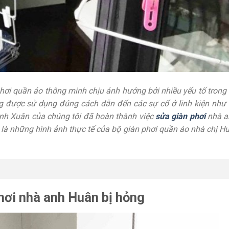
ơi quần áo thông minh chịu ảnh hưởng bởi nhiều yếu tố trong
g được sử dụng đúng cách dẫn đến các sự cố ở linh kiện như 
hanh Xuân của chúng tôi đã hoàn thành việc
sửa giàn phơi
nhà a
y là những hình ảnh thực tế của bộ giàn phơi quần áo nhà chị 
hơi nhà anh Huân bị hỏng