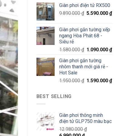
70%
Giàn phơi điện tử RX500
chỉ
200K
9.890.000
₫
5.590.000
₫
Giàn phơi gắn tường xếp
ngang Hòa Phát 68 -
Siêu rẻ
1.580.000
₫
1.090.000
₫
Giàn phơi gắn tường
nhôm thanh mới giá rẻ -
Hot Sale
1.950.000
₫
1.590.000
₫
BEST SELLING
Giàn phơi thông minh
điện tử GLP750 màu bạc
12.980.000
₫
6.990.000
₫