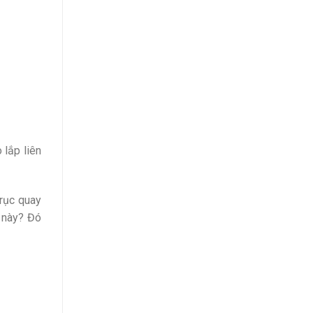
 lắp liên
trục quay
ề này? Đó