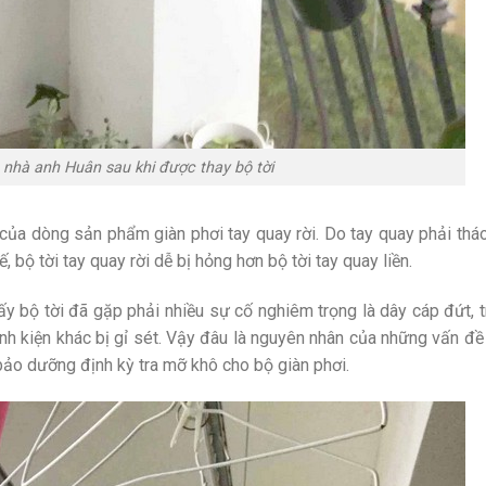
 nhà anh Huân sau khi được thay bộ tời
ủa dòng sản phẩm giàn phơi tay quay rời. Do tay quay phải tháo
, bộ tời tay quay rời dễ bị hỏng hơn bộ tời tay quay liền.
hấy bộ tời đã gặp phải nhiều sự cố nghiêm trọng là dây cáp đứt, 
linh kiện khác bị gỉ sét. Vậy đâu là nguyên nhân của những vấn đ
bảo dưỡng định kỳ tra mỡ khô cho bộ giàn phơi.