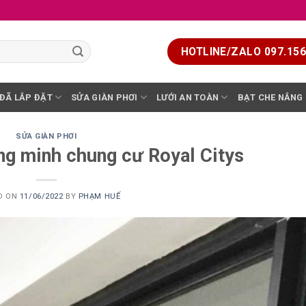
HOTLINE/ZALO 097.156.
 ĐÃ LẮP ĐẶT
SỬA GIÀN PHƠI
LƯỚI AN TOÀN
BẠT CHE NẮNG
SỬA GIÀN PHƠI
ng minh chung cư Royal Citys
D ON
11/06/2022
BY
PHẠM HUẾ