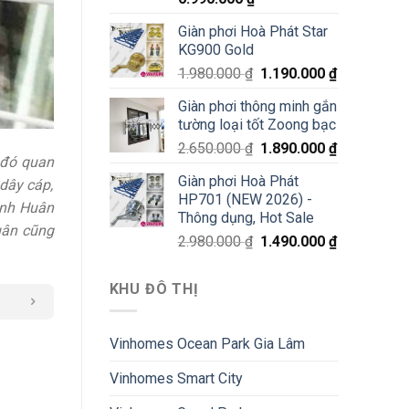
Giàn phơi Hoà Phát Star
KG900 Gold
1.980.000
₫
1.190.000
₫
Giàn phơi thông minh gắn
tường loại tốt Zoong bạc
2.650.000
₫
1.890.000
₫
 đó quan
Giàn phơi Hoà Phát
dây cáp,
HP701 (NEW 2026) -
nh Huân
Thông dụng, Hot Sale
Huân cũng
2.980.000
₫
1.490.000
₫
KHU ĐÔ THỊ
Vinhomes Ocean Park Gia Lâm
Vinhomes Smart City