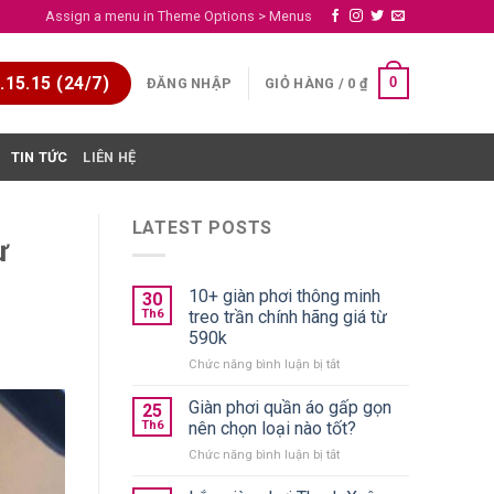
Assign a menu in Theme Options > Menus
15.15 (24/7)
0
ĐĂNG NHẬP
GIỎ HÀNG /
0
₫
TIN TỨC
LIÊN HỆ
LATEST POSTS
ư
10+ giàn phơi thông minh
30
Th6
treo trần chính hãng giá từ
590k
ở
Chức năng bình luận bị tắt
10+
giàn
Giàn phơi quần áo gấp gọn
25
phơi
Th6
nên chọn loại nào tốt?
thông
ở
Chức năng bình luận bị tắt
minh
Giàn
treo
phơi