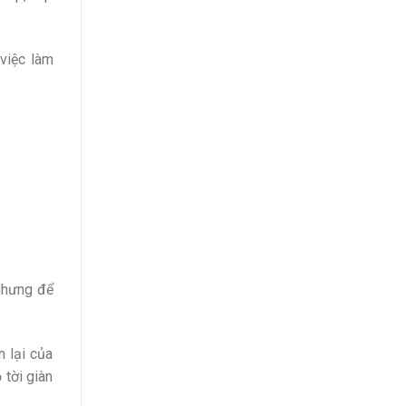
 việc làm
 Nhưng để
n lại của
 tời giàn