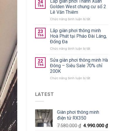
Lắp giàn phơi Thanh Xuân
trần
24
quần
chính
Th6
Golden West chung cư số 2
áo
hãng
Lê Văn Thiêm
gấp
giá
ở
Chức năng bình luận bị tắt
gọn
từ
Lắp
nên
590k
giàn
chọn
Lắp giàn phơi thông minh
23
phơi
loại
Th6
Hoà Phát tại Pháo Đài Láng,
Thanh
nào
Đống Đa
Xuân
tốt?
ở
Chức năng bình luận bị tắt
Golden
Lắp
West
giàn
chung
Sửa giàn phơi thông minh Hà
22
phơi
cư
Th6
Đông – Siêu Sale 70% chỉ
thông
số
200K
minh
2
ở
Chức năng bình luận bị tắt
Hoà
Lê
Sửa
Phát
Văn
giàn
tại
Thiêm
phơi
Pháo
LATEST
thông
Đài
minh
Láng,
Hà
Đống
Giàn phơi thông minh
Đông
Đa
điện tử RX350
–
Siêu
7.580.000
₫
4.990.000
₫
Sale