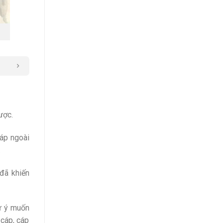
ược.
cáp ngoài
.
 đã khiến
hư ý muốn
 cáp, cáp