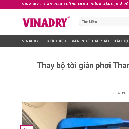
Skip
VINADRY - GIÀN PHƠI THÔNG MINH CHÍNH HÃNG, GIÁ RẺ
to
content
Tìm
kiếm:
VINADRY
GIỚI THIỆU
GIÀN PHƠI HOÀ PHÁT
CÁC BỘ
Thay bộ tời giàn phơi Tha
POSTED