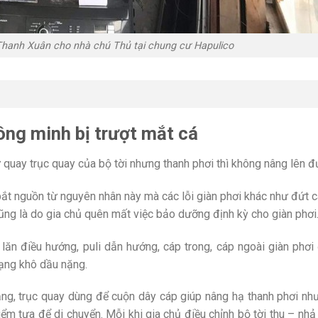
i Thanh Xuân cho nhà chú Thủ tại chung cư Hapulico
ông minh bị trượt mắt cá
cứ quay trục quay của bộ tời nhưng thanh phơi thì không nâng lên đ
 bắt nguồn từ nguyên nhân này mà các lỗi giàn phơi khác như đứt 
y cũng là do gia chủ quên mất việc bảo dưỡng định kỳ cho giàn phơi
lăn điều hướng, puli dẫn hướng, cáp trong, cáp ngoài giàn phơi
rạng khô dầu nặng.
răng, trục quay dùng để cuộn dây cáp giúp nâng hạ thanh phơi n
ểm tựa để di chuyển. Mỗi khi gia chủ điều chỉnh bộ tời thu – nhả