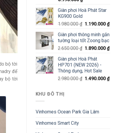
Giàn phơi Hoà Phát Star
KG900 Gold
1.980.000
₫
1.190.000
₫
Giàn phơi thông minh gắn
tường loại tốt Zoong bạc
2.650.000
₫
1.890.000
₫
Giàn phơi Hoà Phát
do bộ tời
HP701 (NEW 2026) -
Thông dụng, Hot Sale
inadry để
2.980.000
₫
1.490.000
₫
y bộ tời
KHU ĐÔ THỊ
Vinhomes Ocean Park Gia Lâm
Vinhomes Smart City