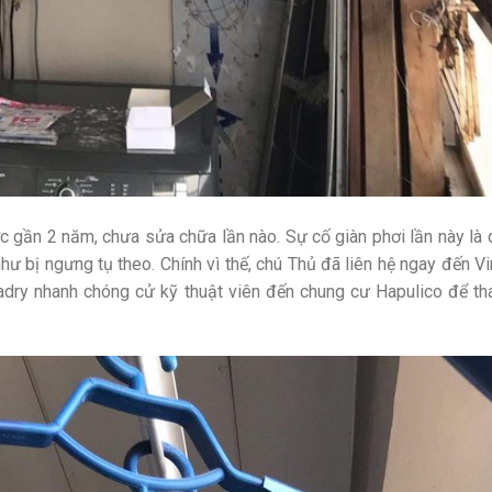
c gần 2 năm, chưa sửa chữa lần nào. Sự cố giàn phơi lần này là 
hư bị ngưng tụ theo. Chính vì thế, chú Thủ đã liên hệ ngay đến V
adry nhanh chóng cử kỹ thuật viên đến chung cư Hapulico để tha