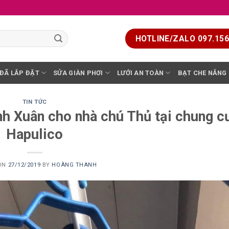
HOTLINE/ZALO 097.156.
 ĐÃ LẮP ĐẶT
SỬA GIÀN PHƠI
LƯỚI AN TOÀN
BẠT CHE NẮNG
TIN TỨC
nh Xuân cho nhà chú Thủ tại chung c
Hapulico
 ON
27/12/2019
BY
HOÀNG THANH