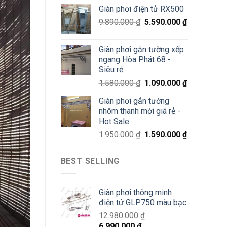
70%
Giàn phơi điện tử RX500
chỉ
200K
9.890.000
₫
5.590.000
₫
Giàn phơi gắn tường xếp
ngang Hòa Phát 68 -
Siêu rẻ
1.580.000
₫
1.090.000
₫
Giàn phơi gắn tường
nhôm thanh mới giá rẻ -
Hot Sale
1.950.000
₫
1.590.000
₫
BEST SELLING
Giàn phơi thông minh
điện tử GLP750 màu bạc
12.980.000
₫
6.990.000
₫