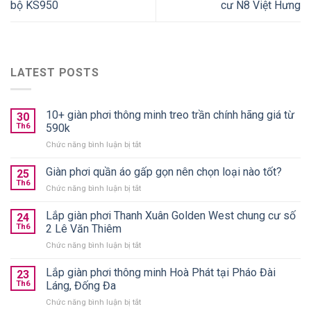
bộ KS950
cư N8 Việt Hưng
LATEST POSTS
10+ giàn phơi thông minh treo trần chính hãng giá từ
30
Th6
590k
ở
Chức năng bình luận bị tắt
10+
giàn
Giàn phơi quần áo gấp gọn nên chọn loại nào tốt?
25
phơi
Th6
ở
Chức năng bình luận bị tắt
thông
Giàn
minh
phơi
Lắp giàn phơi Thanh Xuân Golden West chung cư số
treo
24
quần
Th6
2 Lê Văn Thiêm
trần
áo
chính
ở
Chức năng bình luận bị tắt
gấp
hãng
Lắp
gọn
giá
giàn
Lắp giàn phơi thông minh Hoà Phát tại Pháo Đài
nên
23
từ
phơi
chọn
Th6
Láng, Đống Đa
590k
Thanh
loại
ở
Chức năng bình luận bị tắt
Xuân
nào