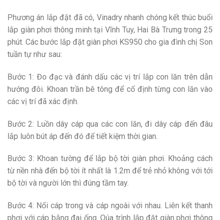
Phương án lắp đặt đã có, Vinadry nhanh chóng kết thúc buổi
lắp giàn phơi thông minh tại Vĩnh Tuy, Hai Bà Trưng trong 25
phút. Các bước lắp đặt giàn phơi KS950 cho gia đình chị Son
tuần tự như sau:
Bước 1: Đo đạc và đánh dấu các vị trí lắp con lăn trên dẫn
hướng đôi. Khoan trần bê tông để cố định từng con lăn vào
các vị trí đã xác định.
Bước 2: Luồn dây cáp qua các con lăn, đi dây cáp đến đâu
lắp luôn bút áp đến đó để tiết kiệm thời gian.
Bước 3: Khoan tường để lắp bộ tời giàn phơi. Khoảng cách
từ nền nhà đến bộ tời ít nhất là 1.2m để trẻ nhỏ không với tới
bộ tời và người lớn thì đúng tầm tay.
Bước 4: Nối cáp trong và cáp ngoài với nhau. Liên kết thanh
phơi với cáp bằng đai ống. Qúa trình lắp đặt giàn phơi thông