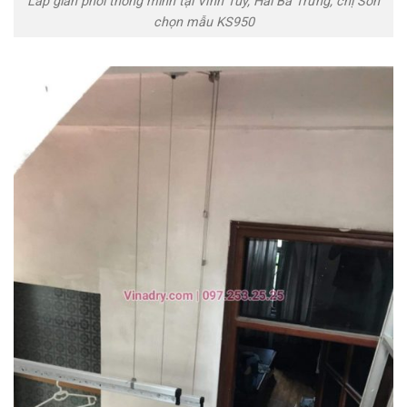
Lắp giàn phơi thông minh tại Vĩnh Tuy, Hai Bà Trưng, chị Son
chọn mẫu KS950