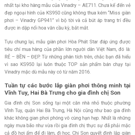
nhất tại kho hàng mẫu của Vinadry – AE711. Chưa kể đến vẻ
đẹp ngoại hình của KS950 cũng không thua kém “Miss giàn
phơi – Vinadry GP941” vì bộ tời và cả bút áp trang trí đều
được in dập nổi hoa văn cầu kỳ, bắt mắt.
Tựu chung lại, mẫu giàn phơi Hòa Phát Star đáp ứng được
tiêu chí mua hàng của phần lớn người dân Việt Nam, đó là:
RẺ – BỀN – ĐẸP. Từ những phân tích trên, chắc bạn đã hiểu
vì sao KS950 lại luôn thuộc TOP sản phẩm bán chạy tại
Vinadry mặc dù mẫu này có từ năm 2016.
Tuần tự các bước lắp giàn phơi thông minh tại
Vĩnh Tuy, Hai Bà Trưng cho gia đình chị Son
Gia đình chị Son sống tại một căn nhà nhỏ thuộc phường
Vĩnh Tuy, quận Hai Bà Trưng, Hà Nội cũng như bao gia đình
khác không gian phơi phóng vô cùng hạn hẹp. Nhất là những
ngày mưa bão như vừa rồi gia đình chị thực sự đã phải mặc
cả đồ hơi ẩm để đi làm, đi học. Chị Son quyết định lắp giàn