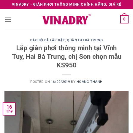
Skip
VINADRY - GIÀN PHƠI THÔNG MINH CHÍNH HÃNG, GIÁ RẺ
to
content
0
CÁC BỘ ĐÃ LẮP ĐẶT
,
QUẬN HAI BÀ TRƯNG
Lắp giàn phơi thông minh tại Vĩnh
Tuy, Hai Bà Trưng, chị Son chọn mẫu
KS950
POSTED ON
16/09/2019
BY
HOÀNG THANH
16
Th9