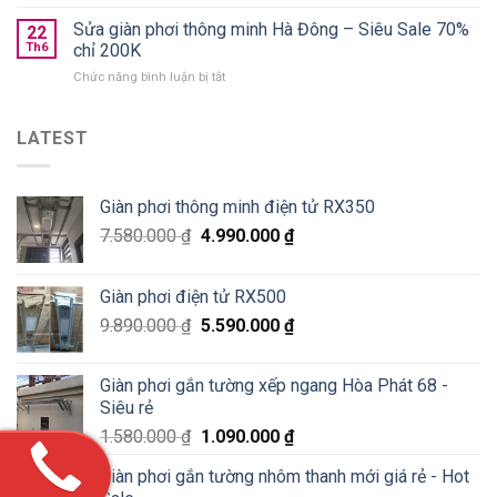
Lắp
Golden
tốt?
giàn
Sửa giàn phơi thông minh Hà Đông – Siêu Sale 70%
West
22
phơi
chung
Th6
chỉ 200K
thông
cư
ở
Chức năng bình luận bị tắt
minh
số
Sửa
Hoà
2
giàn
Phát
Lê
phơi
LATEST
tại
Văn
thông
Pháo
Thiêm
minh
Đài
Hà
Láng,
Giàn phơi thông minh điện tử RX350
Đông
Đống
–
Đa
7.580.000
₫
4.990.000
₫
Siêu
Sale
70%
Giàn phơi điện tử RX500
chỉ
200K
9.890.000
₫
5.590.000
₫
Giàn phơi gắn tường xếp ngang Hòa Phát 68 -
Siêu rẻ
1.580.000
₫
1.090.000
₫
Giàn phơi gắn tường nhôm thanh mới giá rẻ - Hot