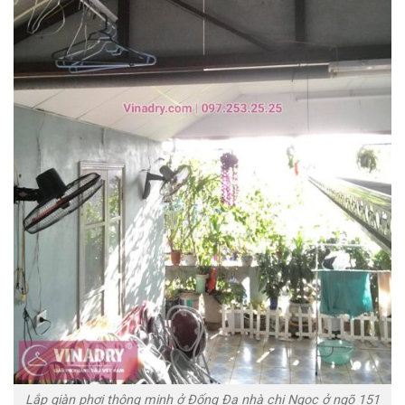
Lắp giàn phơi thông minh ở Đống Đa nhà chị Ngọc ở ngõ 151