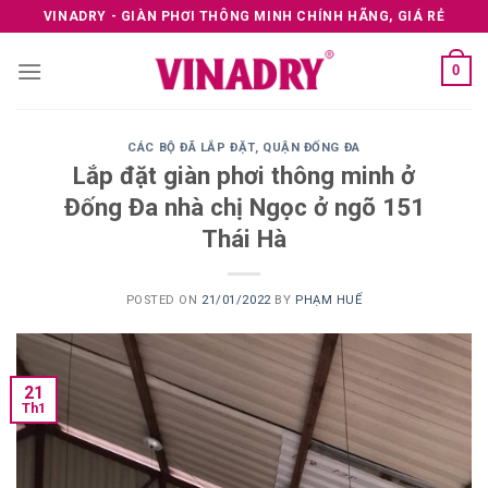
Skip
VINADRY - GIÀN PHƠI THÔNG MINH CHÍNH HÃNG, GIÁ RẺ
to
content
0
CÁC BỘ ĐÃ LẮP ĐẶT
,
QUẬN ĐỐNG ĐA
Lắp đặt giàn phơi thông minh ở
Đống Đa nhà chị Ngọc ở ngõ 151
Thái Hà
POSTED ON
21/01/2022
BY
PHẠM HUẾ
21
Th1