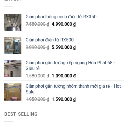
thông
Pháo
Thiêm
minh
Đài
Hà
Láng,
Giàn phơi thông minh điện tử RX350
Đông
Đống
–
Đa
7.580.000
₫
4.990.000
₫
Siêu
Sale
70%
Giàn phơi điện tử RX500
chỉ
200K
9.890.000
₫
5.590.000
₫
Giàn phơi gắn tường xếp ngang Hòa Phát 68 -
Siêu rẻ
1.580.000
₫
1.090.000
₫
Giàn phơi gắn tường nhôm thanh mới giá rẻ - Hot
Sale
1.950.000
₫
1.590.000
₫
BEST SELLING