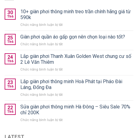
10+ giàn phơi thông minh treo trần chính hãng giá từ
30
Th6
590k
ở
Chức năng bình luận bị tắt
10+
giàn
Giàn phơi quần áo gấp gọn nên chọn loại nào tốt?
25
phơi
Th6
ở
Chức năng bình luận bị tắt
thông
Giàn
minh
phơi
Lắp giàn phơi Thanh Xuân Golden West chung cư số
treo
24
quần
Th6
2 Lê Văn Thiêm
trần
áo
chính
ở
Chức năng bình luận bị tắt
gấp
hãng
Lắp
gọn
giá
giàn
Lắp giàn phơi thông minh Hoà Phát tại Pháo Đài
nên
23
từ
phơi
chọn
Th6
Láng, Đống Đa
590k
Thanh
loại
ở
Chức năng bình luận bị tắt
Xuân
nào
Lắp
Golden
tốt?
giàn
Sửa giàn phơi thông minh Hà Đông – Siêu Sale 70%
West
22
phơi
chung
Th6
chỉ 200K
thông
cư
ở
Chức năng bình luận bị tắt
minh
số
Sửa
Hoà
2
giàn
Phát
Lê
phơi
LATEST
tại
Văn