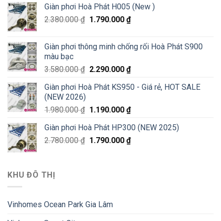
Giàn phơi Hoà Phát H005 (New )
2.380.000
₫
1.790.000
₫
Giàn phơi thông minh chống rối Hoà Phát S900
màu bạc
3.580.000
₫
2.290.000
₫
Giàn phơi Hoà Phát KS950 - Giá rẻ, HOT SALE
(NEW 2026)
1.980.000
₫
1.190.000
₫
Giàn phơi Hoà Phát HP300 (NEW 2025)
2.780.000
₫
1.790.000
₫
KHU ĐÔ THỊ
Vinhomes Ocean Park Gia Lâm