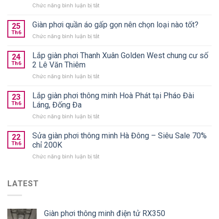
ở
Chức năng bình luận bị tắt
10+
giàn
Giàn phơi quần áo gấp gọn nên chọn loại nào tốt?
25
phơi
Th6
ở
Chức năng bình luận bị tắt
thông
Giàn
minh
phơi
Lắp giàn phơi Thanh Xuân Golden West chung cư số
treo
24
quần
Th6
2 Lê Văn Thiêm
trần
áo
chính
ở
Chức năng bình luận bị tắt
gấp
hãng
Lắp
gọn
giá
giàn
Lắp giàn phơi thông minh Hoà Phát tại Pháo Đài
nên
23
từ
phơi
chọn
Th6
Láng, Đống Đa
590k
Thanh
loại
ở
Chức năng bình luận bị tắt
Xuân
nào
Lắp
Golden
tốt?
giàn
Sửa giàn phơi thông minh Hà Đông – Siêu Sale 70%
West
22
phơi
chung
Th6
chỉ 200K
thông
cư
ở
Chức năng bình luận bị tắt
minh
số
Sửa
Hoà
2
giàn
Phát
Lê
phơi
LATEST
tại
Văn
thông
Pháo
Thiêm
minh
Đài
Hà
Láng,
Giàn phơi thông minh điện tử RX350
Đông
Đống