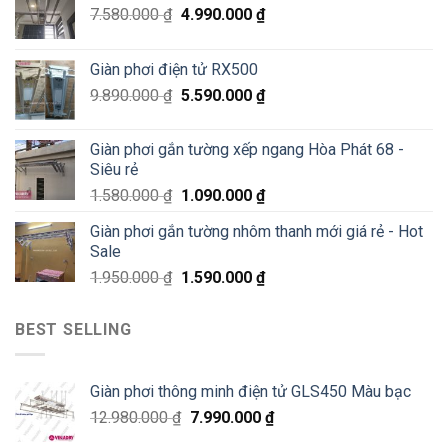
–
Đa
7.580.000
₫
4.990.000
₫
Siêu
Sale
70%
Giàn phơi điện tử RX500
chỉ
200K
9.890.000
₫
5.590.000
₫
Giàn phơi gắn tường xếp ngang Hòa Phát 68 -
Siêu rẻ
1.580.000
₫
1.090.000
₫
Giàn phơi gắn tường nhôm thanh mới giá rẻ - Hot
Sale
1.950.000
₫
1.590.000
₫
BEST SELLING
Giàn phơi thông minh điện tử GLS450 Màu bạc
12.980.000
₫
7.990.000
₫