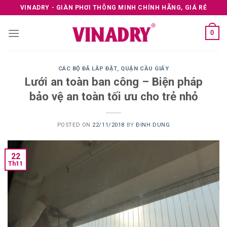
Skip
VINADRY - GIÀN PHƠI THÔNG MINH CHÍNH HÃNG, GIÁ RẺ
to
content
0
CÁC BỘ ĐÃ LẮP ĐẶT
,
QUẬN CẦU GIẤY
Lưới an toàn ban công – Biện pháp
bảo vệ an toàn tối ưu cho trẻ nhỏ
POSTED ON
22/11/2018
BY
ĐINH DUNG
22
Th11