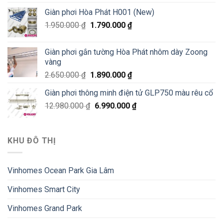
Giàn phơi Hòa Phát H001 (New)
1.950.000
₫
1.790.000
₫
Giàn phơi gắn tường Hòa Phát nhôm dày Zoong
vàng
2.650.000
₫
1.890.000
₫
Giàn phơi thông minh điện tử GLP750 màu rêu cổ
12.980.000
₫
6.990.000
₫
KHU ĐÔ THỊ
Vinhomes Ocean Park Gia Lâm
Vinhomes Smart City
Vinhomes Grand Park