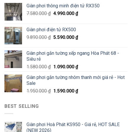
Hà
Láng,
Giàn phơi thông minh điện tử RX350
Đông
Đống
–
Đa
7.580.000
₫
4.990.000
₫
Siêu
Sale
70%
Giàn phơi điện tử RX500
chỉ
200K
9.890.000
₫
5.590.000
₫
Giàn phơi gắn tường xếp ngang Hòa Phát 68 -
Siêu rẻ
1.580.000
₫
1.090.000
₫
Giàn phơi gắn tường nhôm thanh mới giá rẻ - Hot
Sale
1.950.000
₫
1.590.000
₫
BEST SELLING
Giàn phơi Hoà Phát KS950 - Giá rẻ, HOT SALE
(NEW 2026)