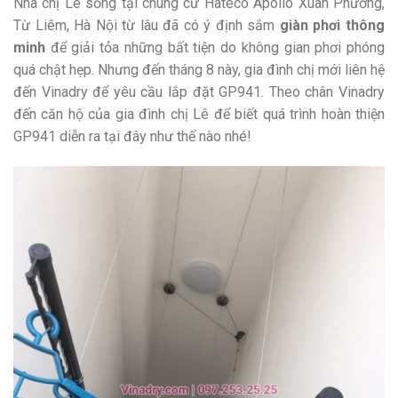
Nhà chị Lê sống tại chung cư Hateco Apollo Xuân Phương,
Từ Liêm, Hà Nội từ lâu đã có ý định sắm
giàn phơi thông
minh
để giải tỏa những bất tiện do không gian phơi phóng
quá chật hẹp. Nhưng đến tháng 8 này, gia đình chị mới liên hệ
đến Vinadry để yêu cầu lắp đặt GP941. Theo chân Vinadry
đến căn hộ của gia đình chị Lê để biết quá trình hoàn thiện
GP941 diễn ra tại đây như thế nào nhé!