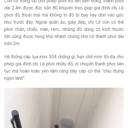
Còn có trọng tải cho phép phơi đồ lên đến 60kg, thanh phơi
dài 2.4m được đúc sẵn 80 khuyên treo giúp gia đình chị Lê
phơi đồ thoải mái mà không lo đồ bị bay hay dồn vào góc
như trước đây. Ngoài quần áo, giày dép, chị Lê còn có thể
phơi chăn, chiếu, màn, rèm,…những đồ dùng có kích thước
lớn cũng được hong khô nhanh chóng nhờ có thanh phơi dài
trên 2m.
Hệ thống cáp lụa inox 304 chống gỉ, hạn chế mòn tối đa cho
phép gia đình chị Lê phơi nhiều đồ, di chuyển thanh phơi liên
tục mà hoàn toàn yên tâm rằng dây cáp có thể “chịu đựng
ngon lành”.