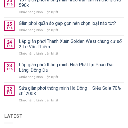
30
Th6
590k
ở
Chức năng bình luận bị tắt
10+
giàn
Giàn phơi quần áo gấp gọn nên chọn loại nào tốt?
25
phơi
Th6
ở
Chức năng bình luận bị tắt
thông
Giàn
minh
phơi
Lắp giàn phơi Thanh Xuân Golden West chung cư số
treo
24
quần
Th6
2 Lê Văn Thiêm
trần
áo
chính
ở
Chức năng bình luận bị tắt
gấp
hãng
Lắp
gọn
giá
giàn
Lắp giàn phơi thông minh Hoà Phát tại Pháo Đài
nên
23
từ
phơi
chọn
Th6
Láng, Đống Đa
590k
Thanh
loại
ở
Chức năng bình luận bị tắt
Xuân
nào
Lắp
Golden
tốt?
giàn
Sửa giàn phơi thông minh Hà Đông – Siêu Sale 70%
West
22
phơi
chung
Th6
chỉ 200K
thông
cư
ở
Chức năng bình luận bị tắt
minh
số
Sửa
Hoà
2
giàn
Phát
Lê
phơi
LATEST
tại
Văn
thông
Pháo
Thiêm
minh
Đài