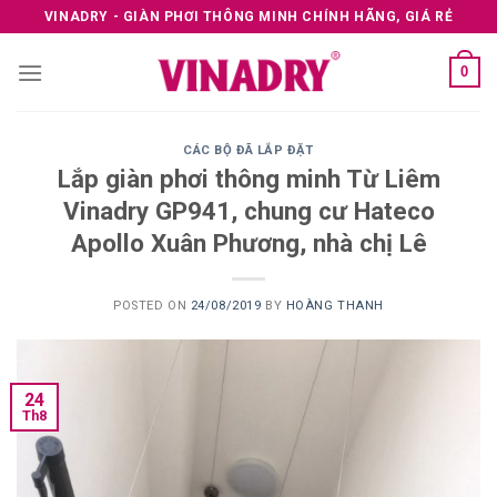
Skip
VINADRY - GIÀN PHƠI THÔNG MINH CHÍNH HÃNG, GIÁ RẺ
to
content
0
CÁC BỘ ĐÃ LẮP ĐẶT
Lắp giàn phơi thông minh Từ Liêm
Vinadry GP941, chung cư Hateco
Apollo Xuân Phương, nhà chị Lê
POSTED ON
24/08/2019
BY
HOÀNG THANH
24
Th8