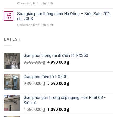
loại
ở
Chức năng bình luận bị tắt
Xuân
nào
Lắp
Golden
tốt?
giàn
Sửa giàn phơi thông minh Hà Đông – Siêu Sale 70%
West
22
phơi
chung
Th6
chỉ 200K
thông
cư
ở
Chức năng bình luận bị tắt
minh
số
Sửa
Hoà
2
giàn
Phát
Lê
phơi
LATEST
tại
Văn
thông
Pháo
Thiêm
minh
Đài
Hà
Láng,
Giàn phơi thông minh điện tử RX350
Đông
Đống
–
Đa
7.580.000
₫
4.990.000
₫
Siêu
Sale
70%
Giàn phơi điện tử RX500
chỉ
200K
9.890.000
₫
5.590.000
₫
Giàn phơi gắn tường xếp ngang Hòa Phát 68 -
Siêu rẻ
1.580.000
₫
1.090.000
₫