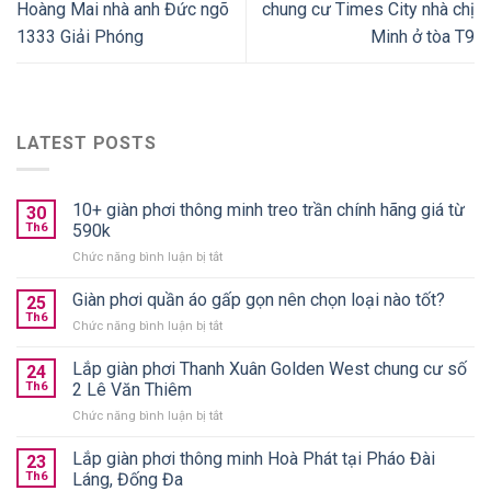
Hoàng Mai nhà anh Đức ngõ
chung cư Times City nhà chị
1333 Giải Phóng
Minh ở tòa T9
LATEST POSTS
10+ giàn phơi thông minh treo trần chính hãng giá từ
30
Th6
590k
ở
Chức năng bình luận bị tắt
10+
giàn
Giàn phơi quần áo gấp gọn nên chọn loại nào tốt?
25
phơi
Th6
ở
Chức năng bình luận bị tắt
thông
Giàn
minh
phơi
Lắp giàn phơi Thanh Xuân Golden West chung cư số
treo
24
quần
Th6
2 Lê Văn Thiêm
trần
áo
chính
ở
Chức năng bình luận bị tắt
gấp
hãng
Lắp
gọn
giá
giàn
Lắp giàn phơi thông minh Hoà Phát tại Pháo Đài
nên
23
từ
phơi
chọn
Th6
Láng, Đống Đa
590k
Thanh