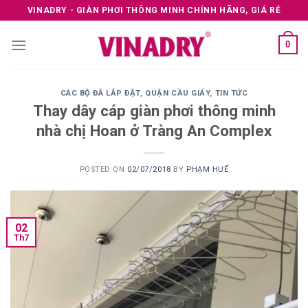
Skip
VINADRY - GIÀN PHƠI THÔNG MINH CHÍNH HÃNG, GIÁ RẺ
to
content
0
CÁC BỘ ĐÃ LẮP ĐẶT
,
QUẬN CẦU GIẤY
,
TIN TỨC
Thay dây cáp giàn phơi thông minh
nhà chị Hoan ở Tràng An Complex
POSTED ON
02/07/2018
BY
PHẠM HUẾ
02
Th7